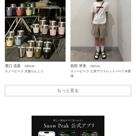
濱口 流星
前田 琴美
164cm
162cm
スノーピーク 大阪りんくう
スノーピーク 三井アウトレットパーク木更
津
もっと見る