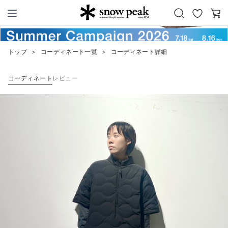
お
カ
Snow Peak
気
ー
に
ト
トップ
＞
コーディネート一覧
＞
コーディネート詳細
入
り
コーディネート
レビュー