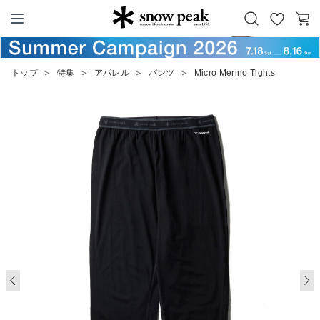
お
カ
Snow Peak
気
ー
に
ト
トップ
＞
特集
＞
アパレル
＞
パンツ
＞
Micro Merino Tights
入
り