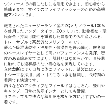
ウンユースでの着こなしにも活用できます。初心者から
熟練者まで、すべてのフライフィッシャーのための高機
能アパレルです。
厳選されたニュージーランド産のZQメリノウール100％
を使用したアンダータイツ。ZQメリノは、動物福祉・環
境保全・持続可能性を重視した農場でのみ生産される、
トレーサブルで高品質なメリノウールです。
優れた吸湿速乾性・消臭性・保温性を兼ね備え、厳冬期
のベースレイヤーとして高いパフォーマンスを発揮。密
度のある編み立てにより、肌触りはなめらかで、直接肌
に触れても違和感のない着心地を実現しています。
立体裁断により自然に体にフィットし、縫製にはフラッ
トシーマを採用。縫い目のごろつきを軽減し、長時間の
着用でも快適です。
釣りなどのアクティブなフィールドはもちろん、登山や
キャンプ、日常の防寒インナーとしても活躍。
サステナブルで快適な着用感を求める方におすすめの一
着です。