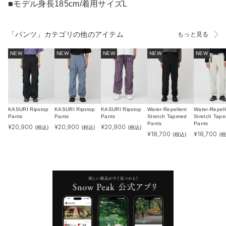
■モデル身長185cm/着用サイズL
「パンツ」カテゴリの他のアイテム
もっと見る
NEW
NEW
NEW
NEW
NEW
KASURI Ripstop
KASURI Ripstop
KASURI Ripstop
Water-Repellent
Water-Repell
Pants
Pants
Pants
Stretch Tapered
Stretch Tape
Pants
Pants
¥
20,900
¥
20,900
¥
20,900
(税込)
(税込)
(税込)
¥
18,700
¥
18,700
(税込)
(税