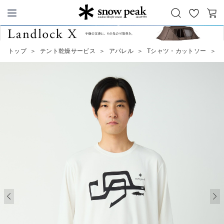
お
カ
Snow Peak
気
ー
に
ト
トップ
＞
テント乾燥サービス
＞
アパレル
＞
Tシャツ・カットソー
＞
S
入
り