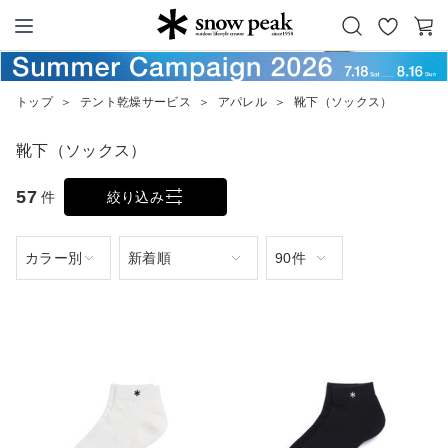
お
カ
Snow Peak
気
ー
に
ト
トップ
＞
テント乾燥サービス
＞
アパレル
＞
靴下（ソックス）
入
り
靴下（ソックス）
57
件
絞り込み