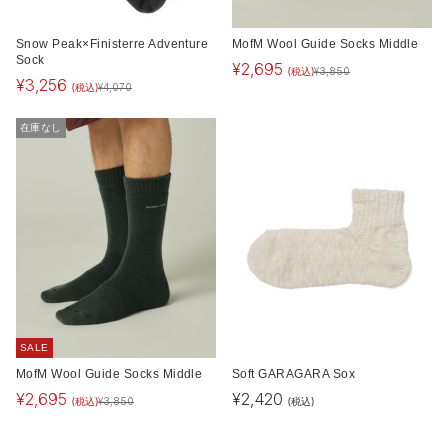
Snow Peak×Finisterre Adventure
MofM Wool Guide Socks Middle
Sock
¥
2,695
(税込)
¥
3,850
¥
3,256
(税込)
¥
4,070
在庫なし
SALE
MofM Wool Guide Socks Middle
Soft GARAGARA Sox
¥
2,695
¥
2,420
(税込)
(税込)
¥
3,850