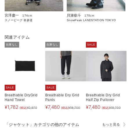
宮澤慶一
貝瀬叡斗
174cm
170cm
スノーピーク 表参道
SnowPeak LANDSTATION TOKYO
関連アイテム
在庫なし
在庫なし
SALE
SALE
SALE
Breathable DryGrid
Breathable Dry Grid
Breathable Dry Grid
Hand Towel
Pants
Half Zip Pullover
¥
1,782
¥
7,480
¥
7,480
(税込)
(税込)
(税込)
¥
2,970
¥
18,700
¥
18,700
「ジャケット」カテゴリの他のアイテム
もっと見る