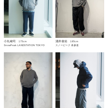
小丸峻司
涌井俊佑
175cm
185cm
SnowPeak LANDSTATION TOKYO
スノーピーク 表参道