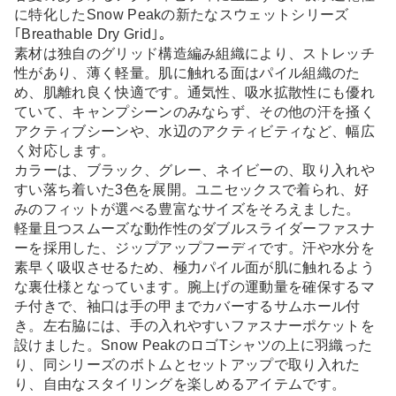
に特化したSnow Peakの新たなスウェットシリーズ
｢Breathable Dry Grid｣。
素材は独自のグリッド構造編み組織により、ストレッチ
性があり、薄く軽量。肌に触れる面はパイル組織のた
め、肌離れ良く快適です。通気性、吸水拡散性にも優れ
ていて、キャンプシーンのみならず、その他の汗を掻く
アクティブシーンや、水辺のアクティビティなど、幅広
く対応します。
カラーは、ブラック、グレー、ネイビーの、取り入れや
すい落ち着いた3色を展開。ユニセックスで着られ、好
みのフィットが選べる豊富なサイズをそろえました。
軽量且つスムーズな動作性のダブルスライダーファスナ
ーを採用した、ジップアップフーディです。汗や水分を
素早く吸収させるため、極力パイル面が肌に触れるよう
な裏仕様となっています。腕上げの運動量を確保するマ
チ付きで、袖口は手の甲までカバーするサムホール付
き。左右脇には、手の入れやすいファスナーポケットを
設けました。Snow PeakのロゴTシャツの上に羽織った
り、同シリーズのボトムとセットアップで取り入れた
り、自由なスタイリングを楽しめるアイテムです。