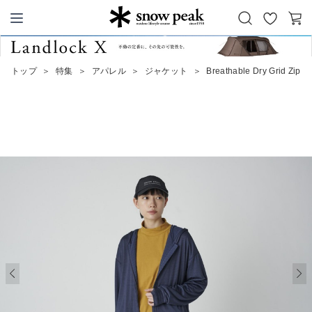
お
カ
Snow Peak
気
ー
に
ト
トップ
＞
特集
＞
アパレル
＞
ジャケット
＞
Breathable Dry Grid Zip 
入
り