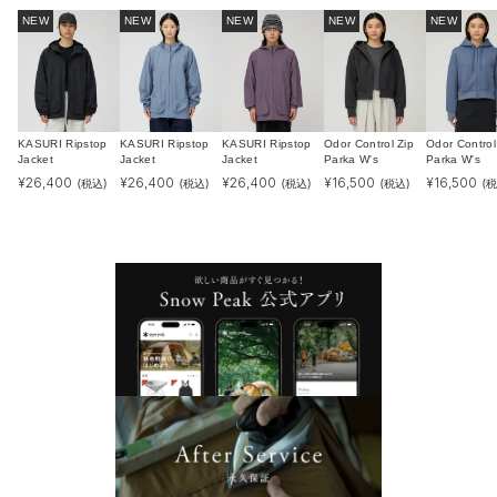
NEW
NEW
NEW
NEW
NEW
KASURI Ripstop
KASURI Ripstop
KASURI Ripstop
Odor Control Zip
Odor Control
Jacket
Jacket
Jacket
Parka W's
Parka W's
¥
26,400
¥
26,400
¥
26,400
¥
16,500
¥
16,500
(税込)
(税込)
(税込)
(税込)
(税