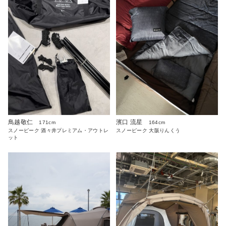
鳥越敬仁
濱口 流星
171cm
164cm
スノーピーク 酒々井プレミアム・アウトレ
スノーピーク 大阪りんくう
ット