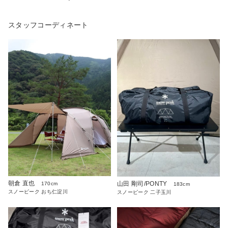
スタッフコーディネート
朝倉 直也
山田 剛司/PONTY
170cm
183cm
スノーピーク おち仁淀川
スノーピーク 二子玉川