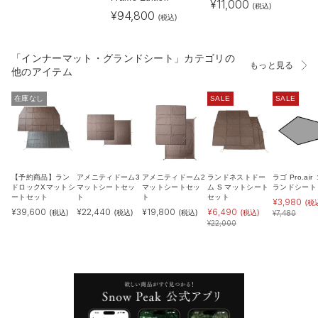
¥
11,000
(税込)
¥
94,800
(税込)
「インナーマット・グランドシート」カテゴリの
もっと見る
他のアイテム
在庫なし
SALE
SALE
【予約商品】ラン
アメニティドーム3
アメニティドーム2
ランドネストドー
ラゴ Pro.air
ドロックXマットシ
マットシートセッ
マットシートセッ
ム S マットシート
ランドシート
ートセット
ト
ト
セット
¥
3,980
(税
¥
39,600
¥
22,440
¥
19,800
¥
6,490
(税込)
(税込)
(税込)
(税込)
¥
7,480
¥
22,000