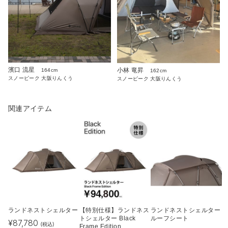
濱口 流星
小林 竜昇
164cm
162cm
スノーピーク 大阪りんくう
スノーピーク 大阪りんくう
関連アイテム
ランドネストシェルター
【特別仕様】ランドネス
ランドネストシェルター
トシェルター Black
ルーフシート
¥
87,780
(税込)
Frame Edition