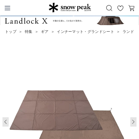
お
カ
Snow Peak
気
ー
に
ト
トップ
＞
特集
＞
ギア
＞
インナーマット・グランドシート
＞
ランドネ
入
り