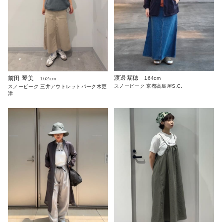
渡邊紫穂
前田 琴美
164cm
162cm
スノーピーク 京都高島屋S.C.
スノーピーク 三井アウトレットパーク木更
津