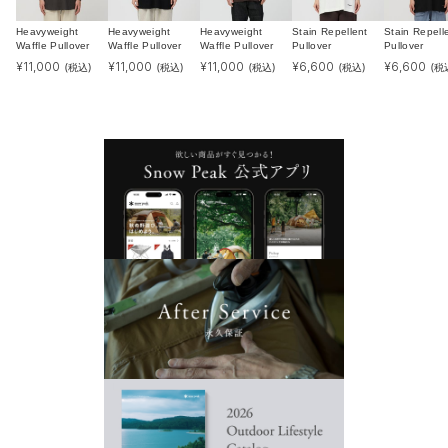
Heavyweight
Heavyweight
Heavyweight
Stain Repellent
Stain Repell
Waffle Pullover
Waffle Pullover
Waffle Pullover
Pullover
Pullover
¥
11,000
¥
11,000
¥
11,000
¥
6,600
¥
6,600
(税込)
(税込)
(税込)
(税込)
(税