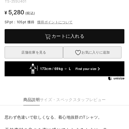
TS-25SU401
5,280
¥
(税込)
SPpt：105pt
獲得
獲得ポイントについて
カートに入れる
店舗在庫を見る
お気に入りに追加
173cm / 69kg
L
Find your size
商品説明
サイズ・スペック
スタッフレビュー
思わず色違いで欲しくなる、着心地抜群のTシャツ。