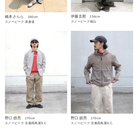
伊藤圭那
橋本さらら
154cm
160cm
スノーピーク福山
スノーピーク 表参道
野口 皓亮
野口 皓亮
170cm
170cm
スノーピーク 京都高島屋S.C.
スノーピーク 京都高島屋S.C.