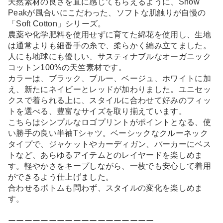
天然素材の良さを直に感じてもらえるように、Snow
Peakが風合いにこだわった、ソフトな肌触りが自慢の
「Soft Cotton」シリーズ。
農薬や化学肥料を使用せずに育てた綿花を使用し、生地
は通常よりも細番手の糸で、柔らかく編み立てました。
人にも地球にも優しい、サスティナブルなオーガニック
コットン100%の天竺素材です。
カラーは、ブラック、ブルー、ベージュ、ホワイトに加
え、新たにネイビーとレッドが加わりました。ユニセッ
クスで着られる上に、スタイルに合わせて好みのフィッ
トを選べる、豊富なサイズを取り揃えています。
こちらはシンプルなロゴプリントがポイントとなる、使
い勝手の良い半袖Tシャツ。ベーシックなクルーネック
タイプで、ジャケットやカーディガン、パーカーにベス
トなど、あらゆるアイテムとのレイヤードを楽しめま
す。軽やかさをキープしながら、一枚でも安心して着用
ができるよう仕上げました。
合わせるボトムも問わず、スタイルの変化を楽しめま
す。
ーーーーーーーーーーーーーーーーーー