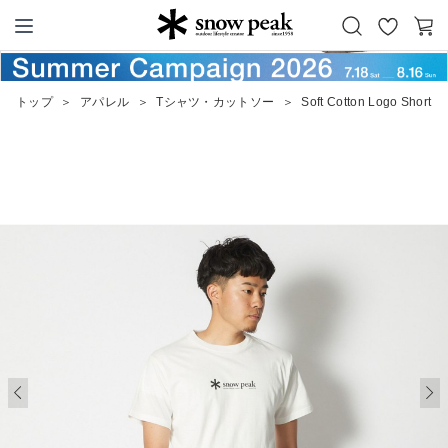
お
カ
Snow Peak
気
ー
に
ト
トップ
＞
アパレル
＞
Tシャツ・カットソー
＞
Soft Cotton Logo Short Sl
入
り