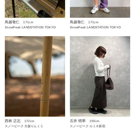
鳥越敬仁
鳥越敬仁
171cm
171cm
SnowPeak LANDSTATION TOKYO
SnowPeak LANDSTATION TOKYO
西林 正志
石井 晴華
172cm
159cm
スノーピーク 大阪りんくう
スノーピーク ルミネ新宿