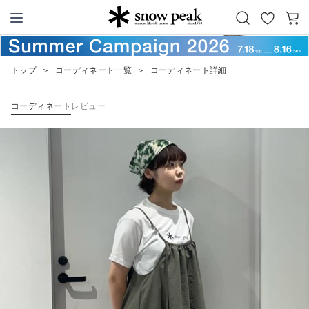
お
カ
Snow Peak
気
ー
に
ト
トップ
＞
コーディネート一覧
＞
コーディネート詳細
入
り
コーディネート
レビュー