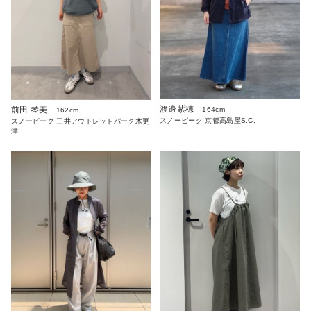
渡邊紫穂
前田 琴美
164cm
162cm
スノーピーク 京都高島屋S.C.
スノーピーク 三井アウトレットパーク木更
津