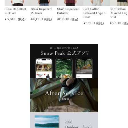
Stain Repellent
Stain Repellent
Stain Repellent
Soft Cotton
Soft Cotton
Pullover
Pullover
Pullover
Relaxed Logo T-
Relaxed Log
Shirt
Shirt
¥
6,600
¥
6,600
¥
6,600
(税込)
(税込)
(税込)
¥
5,500
¥
5,500
(税込)
(税