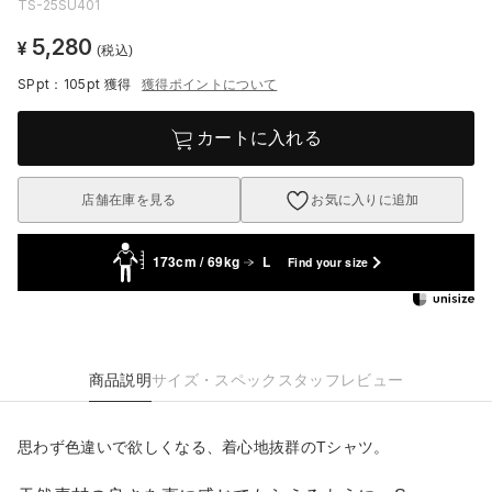
TS-25SU401
5,280
¥
(税込)
SPpt：105pt
獲得
獲得ポイントについて
カートに入れる
店舗在庫を見る
お気に入りに追加
173cm / 69kg
L
Find your size
商品説明
サイズ・スペック
スタッフレビュー
思わず色違いで欲しくなる、着心地抜群のTシャツ。