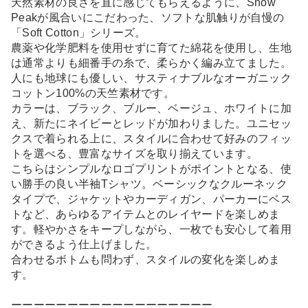
天然素材の良さを直に感じてもらえるように、Snow
Peakが風合いにこだわった、ソフトな肌触りが自慢の
「Soft Cotton」シリーズ。
農薬や化学肥料を使用せずに育てた綿花を使用し、生地
は通常よりも細番手の糸で、柔らかく編み立てました。
人にも地球にも優しい、サスティナブルなオーガニック
コットン100%の天竺素材です。
カラーは、ブラック、ブルー、ベージュ、ホワイトに加
え、新たにネイビーとレッドが加わりました。ユニセッ
クスで着られる上に、スタイルに合わせて好みのフィッ
トを選べる、豊富なサイズを取り揃えています。
こちらはシンプルなロゴプリントがポイントとなる、使
い勝手の良い半袖Tシャツ。ベーシックなクルーネック
タイプで、ジャケットやカーディガン、パーカーにベス
トなど、あらゆるアイテムとのレイヤードを楽しめま
す。軽やかさをキープしながら、一枚でも安心して着用
ができるよう仕上げました。
合わせるボトムも問わず、スタイルの変化を楽しめま
す。
ーーーーーーーーーーーーーーーーーー