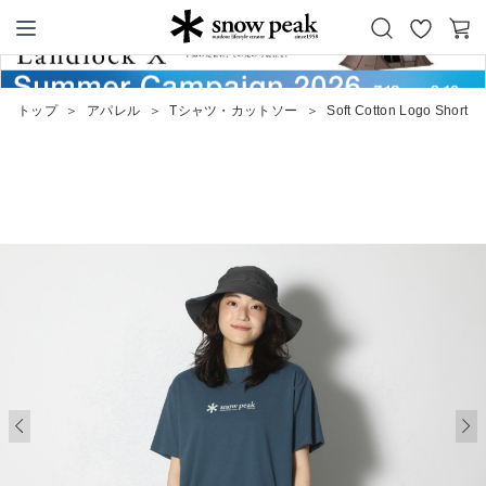
お
カ
Snow Peak
気
ー
に
ト
トップ
＞
アパレル
＞
Tシャツ・カットソー
＞
Soft Cotton Logo Short Sl
入
り