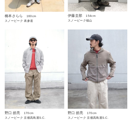
伊藤圭那
橋本さらら
154cm
160cm
スノーピーク福山
スノーピーク 表参道
野口 皓亮
野口 皓亮
170cm
170cm
スノーピーク 京都高島屋S.C.
スノーピーク 京都高島屋S.C.