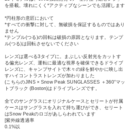
を搭載。壊れにくく*アクティブなシーンでも活躍します
*円柱形の意匠において
*すべての衝撃に対して、無破損を保証するものではあり
ません
*テンプル(つる)の回転は破損の原因となります。テンプ
ル(つる)は回転させないでください
レンズは選べる3タイプに。まぶしい反射光をカットす
る偏光レンズ、運転に最適な視界を確保できるドライブ
レンズに、キャンプサイトで木々の緑を鮮やかに映し出
すハイコントラストレンズが加わりました
(こちらのJINS × Snow Peak SUNGLASSES ＋360°マッ
トブラック (Boston)はドライブレンズです。
全てのサングラスにオリジナルケースとセリートが付属
ケースはサングラスを入れて持ち運びができ、セリート
はSnow Peakのロゴがあしらわれています
[紫外線透過率
0.1%以