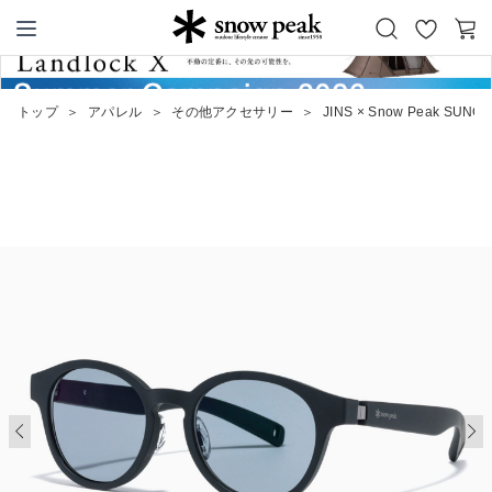
お
カ
Snow Peak
気
ー
に
ト
トップ
＞
アパレル
＞
その他アクセサリー
＞
JINS × Snow Peak SUN
入
り