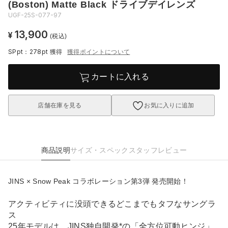
(Boston) Matte Black ドライブデイレンズ
UGF-25S-077-97
13,900
¥
(税込)
SPpt：278pt
獲得
獲得ポイントについて
カートに入れる
店舗在庫を見る
お気に入りに追加
商品説明
サイズ・スペック
スタッフレビュー
JINS × Snow Peak コラボレーション第3弾 発売開始！
アクティビティに没頭できるどこまでもタフなサングラ
ス
25年モデルは、JINS独自開発*の「全方位可動ヒンジ」