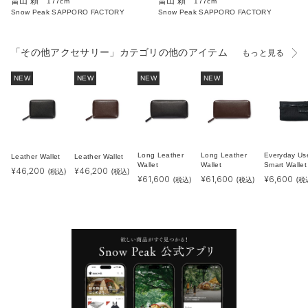
畠山 頼
畠山 頼
177cm
177cm
Snow Peak SAPPORO FACTORY
Snow Peak SAPPORO FACTORY
「その他アクセサリー」カテゴリの他のアイテム
もっと見る
NEW
NEW
NEW
NEW
Long Leather
Long Leather
Everyday Us
Leather Wallet
Leather Wallet
Wallet
Wallet
Smart Wallet
¥
46,200
¥
46,200
(税込)
(税込)
¥
61,600
¥
61,600
¥
6,600
(税込)
(税込)
(税