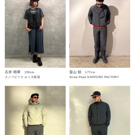
石井 晴華
畠山 頼
159cm
177cm
スノーピーク ルミネ新宿
Snow Peak SAPPORO FACTORY