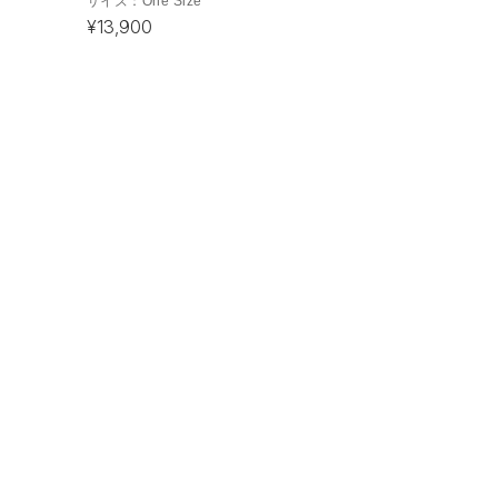
サイズ：
One Size
¥13,900