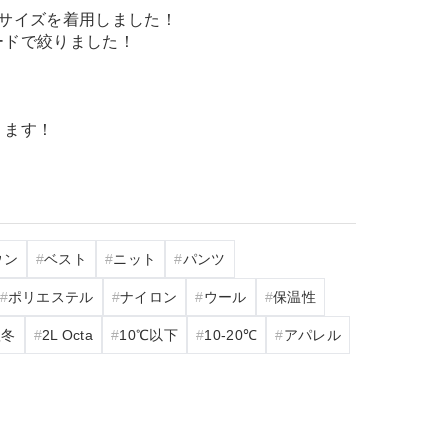
Lサイズを着用しました！
ードで絞りました！
く
ります！
ウン
ベスト
ニット
パンツ
ポリエステル
ナイロン
ウール
保温性
秋冬
2L Octa
10℃以下
10‐20℃
アパレル