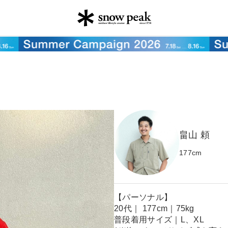
畠山 頼
177
cm
【パーソナル】
20代｜ 177cm｜75kg
普段着用サイズ｜L、XL