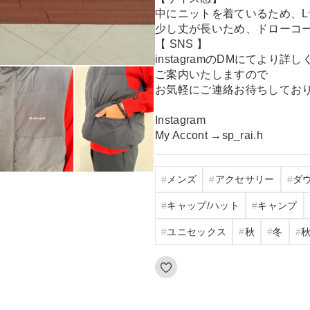
中にニットを着ているため、
少し丈が長いため、ドローコ
【 SNS 】
instagramのDMにてより詳し
ご案内いたしますので
お気軽にご連絡お待ちしてお
Instagram
My Accont →sp_rai.h
メンズ
アクセサリー
ダ
キャップ/ハット
キャンプ
ユニセックス
秋
冬