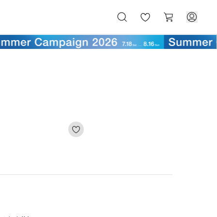
お
カ
気
ー
に
ト
入
り