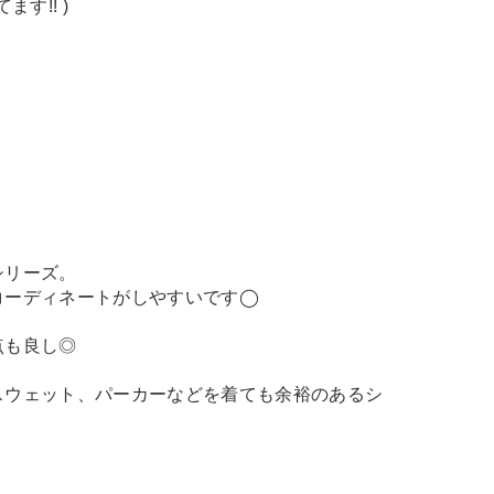
す!! )
シリーズ。
コーディネートがしやすいです◯
点も良し◎
スウェット、パーカーなどを着ても余裕のあるシ