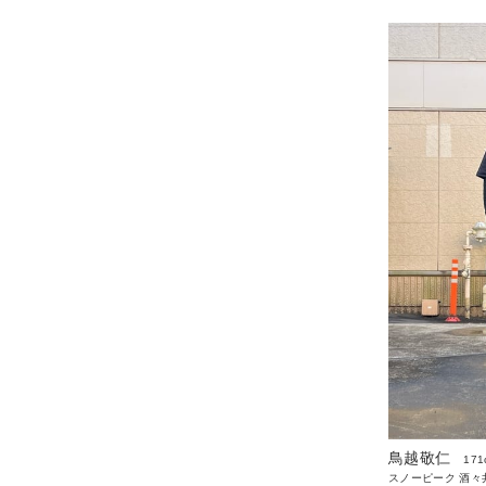
鳥越敬仁
171
スノーピーク 酒