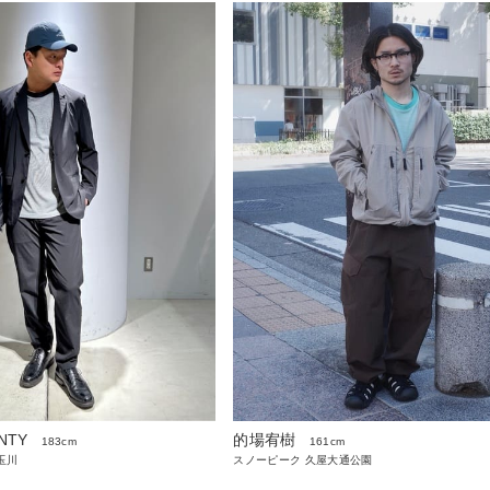
NTY
的場宥樹
183cm
161cm
玉川
スノーピーク 久屋大通公園