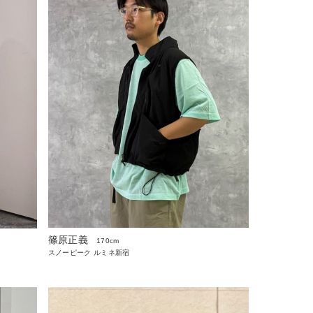
篠原正義
170cm
スノーピーク ルミネ新宿