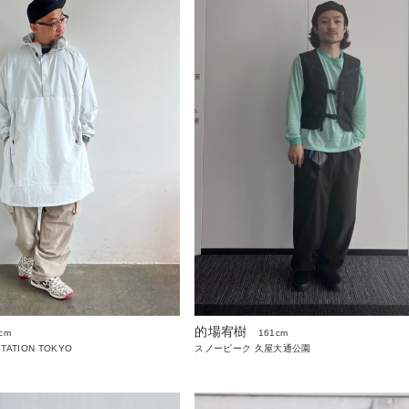
的場宥樹
cm
161cm
STATION TOKYO
スノーピーク 久屋大通公園