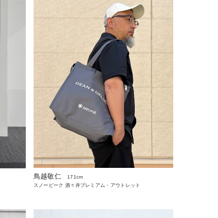
鳥越敬仁
171cm
スノーピーク 酒々井プレミアム・アウトレット