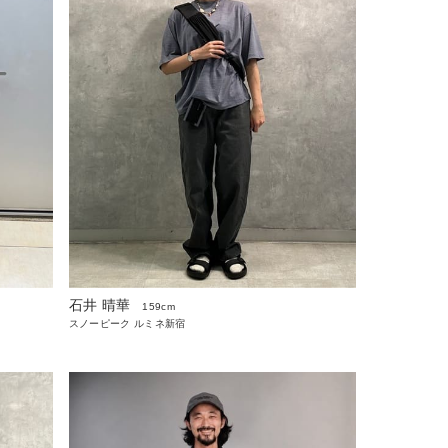
石井 晴華
159cm
スノーピーク ルミネ新宿