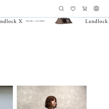
お
カ
気
ー
に
ト
入
り