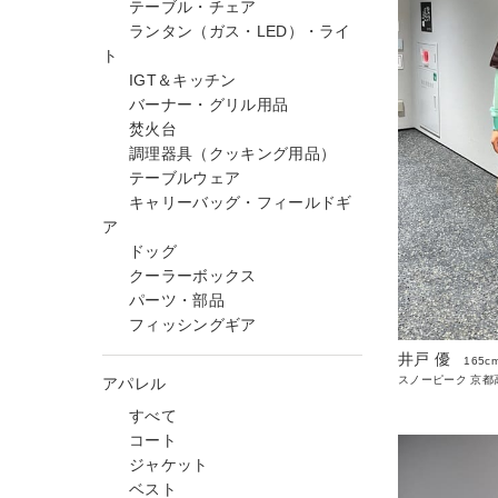
テーブル・チェア
ランタン（ガス・LED）・ライ
ト
IGT＆キッチン
バーナー・グリル用品
焚火台
調理器具（クッキング用品）
テーブルウェア
キャリーバッグ・フィールドギ
ア
ドッグ
クーラーボックス
パーツ・部品
フィッシングギア
井戸 優
165c
スノーピーク 京都高
アパレル
すべて
コート
ジャケット
ベスト