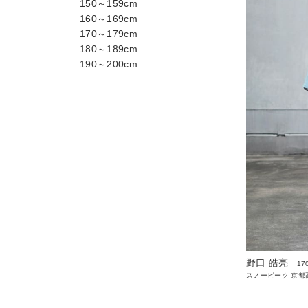
150～159cm
160～169cm
170～179cm
180～189cm
190～200cm
野口 皓亮
17
スノーピーク 京都高