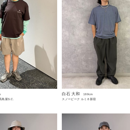
白石 大和
m
169cm
島屋S.C.
スノーピーク ルミネ新宿