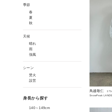
季節
春
夏
秋
天候
晴れ
雨
強風
シーン
焚火
設営
鳥越敬仁
171
SnowPeak LAND
身長から探す
140～149cm