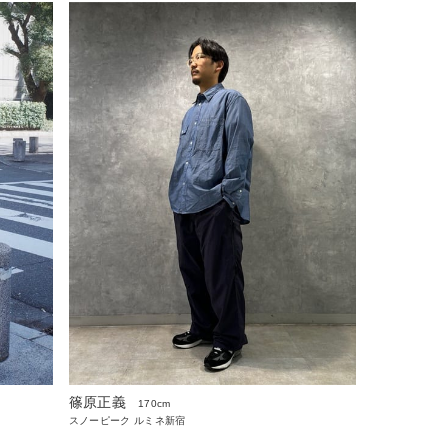
篠原正義
170cm
スノーピーク ルミネ新宿