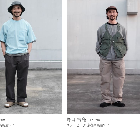
野口 皓亮
0cm
170cm
島屋S.C.
スノーピーク 京都高島屋S.C.