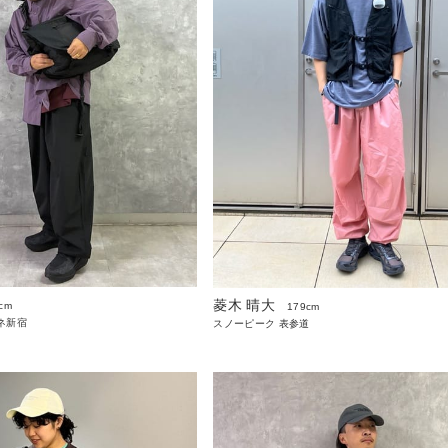
菱木 晴大
cm
179cm
ネ新宿
スノーピーク 表参道