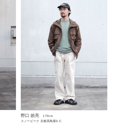
野口 皓亮
170cm
スノーピーク 京都高島屋S.C.