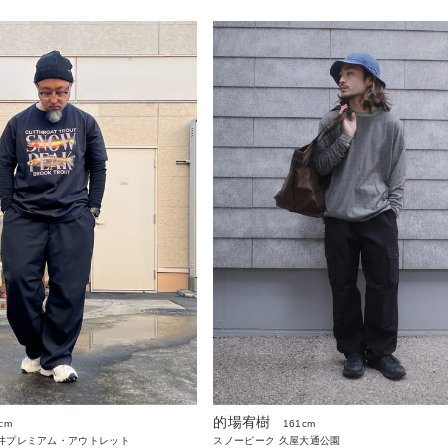
的場宥樹
cm
161cm
々井プレミアム・アウトレット
スノーピーク 久屋大通公園