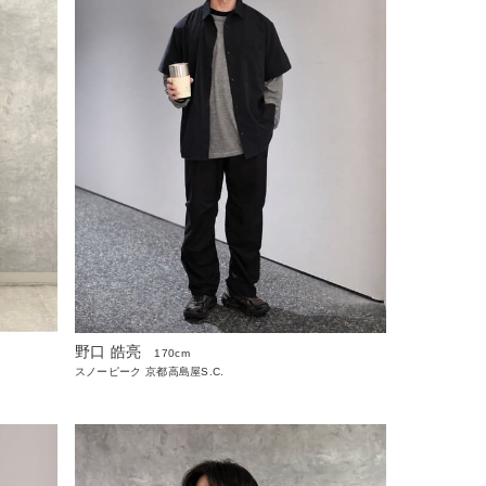
野口 皓亮
170cm
スノーピーク 京都高島屋S.C.