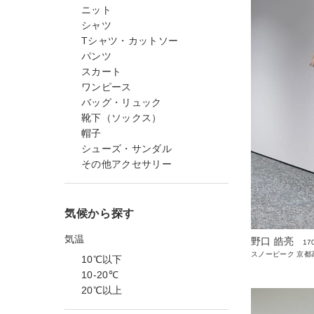
ニット
シャツ
Tシャツ・カットソー
パンツ
スカート
ワンピース
バッグ・リュック
靴下（ソックス）
帽子
シューズ・サンダル
その他アクセサリー
気候から探す
気温
野口 皓亮
17
スノーピーク 京都高
10℃以下
10-20℃
20℃以上