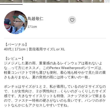
鳥越敬仁
171
cm
【パーソナル】
40代 | 171cm | 普段着用サイズL or XL
【レビュー】
ジメジメした夏の雨、重量感のあるレインウェアは着れないよ
な…って方にオススメ。このPertex Weatherproofシリーズは、
軽量コンパクトで持ち運びも便利、着心地も軽やかで見た目の重
さもありません。夏の突然の雨には持って来いの一枚。
ポンチョはサイズが１と２、私が着用しているのが２サイズなの
で、１が女性向け、２が男性向け…くらいのざっくりしたサイズ
感です。大きなサイドスリットも特徴、スナップボタンで留まる
ので、ファスナー特有の硬さがないのも良いです。パンツのポケ
ットなんかにもアクセスしやすいですね。