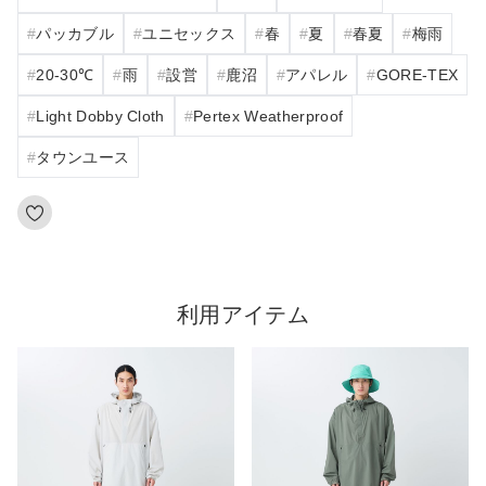
パッカブル
ユニセックス
春
夏
春夏
梅雨
20‐30℃
雨
設営
鹿沼
アパレル
GORE-TEX
Light Dobby Cloth
Pertex Weatherproof
タウンユース
利用アイテム