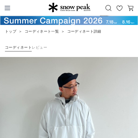
お
カ
Snow Peak
気
ー
に
ト
トップ
＞
コーディネート一覧
＞
コーディネート詳細
入
り
コーディネート
レビュー