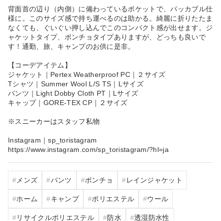
背面首の辺り（内側）に備わっているポケットで、パッカブル仕
様に。このサイズ感で持ち運べるのは助かる。綺麗に折りたたま
なくても、ぐいぐい押し込んでこのコンパクト感が出せます。ジ
ャケットタイプ、ポンチョタイプありますが、どっちも良いで
す！通勤、旅、キャンプのお供に是非。
【コーデアイテム】
ジャケット｜Pertex Weatherproof PC｜２サイズ
Tシャツ｜Summer Wool L/S TS｜Lサイズ
パンツ｜Light Dobby Cloth PT｜Lサイズ
キャップ｜GORE-TEX CP｜２サイズ
※スニーカーはスタッフ私物
Instagram｜sp_toristagram
https://www.instagram.com/sp_toristagram/?hl=ja
メンズ
パンツ
ポンチョ
レインジャケット
ホーム
キャンプ
ポリエステル
ウール
リサイクルポリエステル
防水
透湿防水性