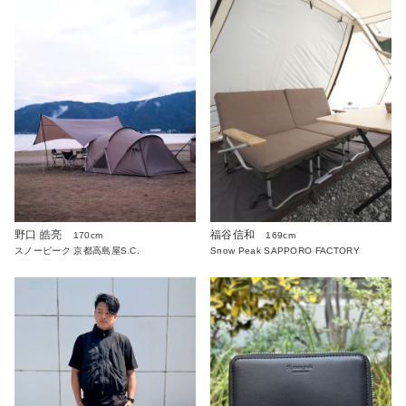
野口 皓亮
福谷信和
170cm
169cm
スノーピーク 京都高島屋S.C.
Snow Peak SAPPORO FACTORY