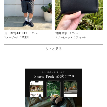
山田 剛司/PONTY
林田里奈
183cm
153cm
スノーピーク 二子玉川
スノーピーク ルクア イーレ
もっと見る