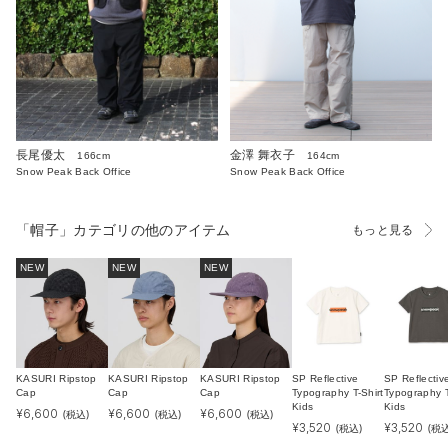
長尾優太
金澤 舞衣子
166cm
164cm
Snow Peak Back Office
Snow Peak Back Office
「帽子」カテゴリの他のアイテム
もっと見る
NEW
NEW
NEW
KASURI Ripstop
KASURI Ripstop
KASURI Ripstop
SP Reflective
SP Reflectiv
Cap
Cap
Cap
Typography T-Shirt
Typography T
Kids
Kids
¥
6,600
¥
6,600
¥
6,600
(税込)
(税込)
(税込)
¥
3,520
¥
3,520
(税込)
(税込