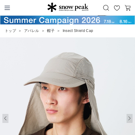
お
カ
Snow Peak
気
ー
に
ト
トップ
＞
アパレル
＞
帽子
＞
Insect Shield Cap
入
り