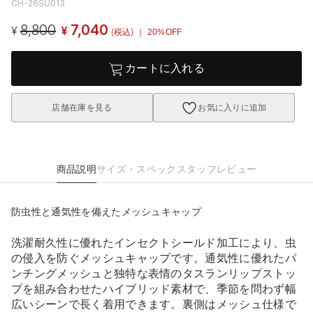
CH-26SU013
8,800
7,040
¥
¥
(税込)
｜ 20%OFF
カートに入れる
店舗在庫を見る
お気に入りに追加
商品説明
サイズ・スペック
スタッフレビュー
防虫性と通気性を備えたメッシュキャップ
洗濯耐久性に優れたインセクトシールド加工により、虫
の侵入を防ぐメッシュキャップです。通気性に優れたパ
ンチングメッシュと独特な表情のタスランリップストッ
プを組み合わせたハイブリッド素材で、季節を問わず幅
広いシーンで長く着用できます。裏側はメッシュ仕様で