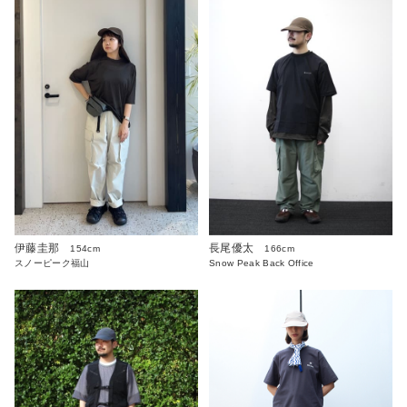
伊藤圭那
長尾優太
154cm
166cm
スノーピーク福山
Snow Peak Back Office