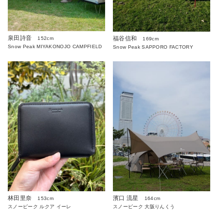
泉田詩音
福谷信和
152cm
169cm
Snow Peak MIYAKONOJO CAMPFIELD
Snow Peak SAPPORO FACTORY
林田里奈
濱口 流星
153cm
164cm
スノーピーク ルクア イーレ
スノーピーク 大阪りんくう