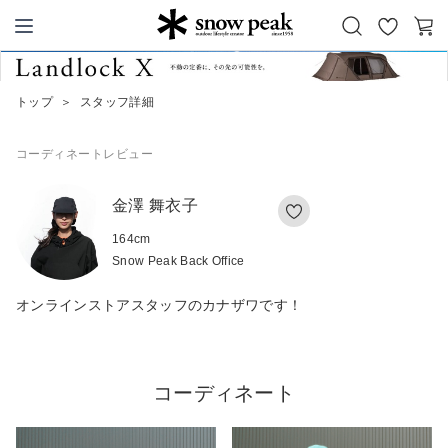
お
カ
Snow Peak
気
ー
に
ト
トップ
＞
スタッフ詳細
入
り
コーディネート
レビュー
金澤 舞衣子
164
cm
Snow Peak Back Office
オンラインストアスタッフのカナザワです！
コーディネート