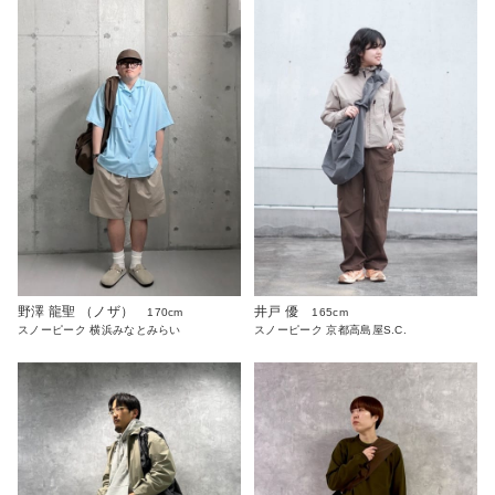
野澤 龍聖 （ノザ）
井戸 優
170cm
165cm
スノーピーク 横浜みなとみらい
スノーピーク 京都高島屋S.C.