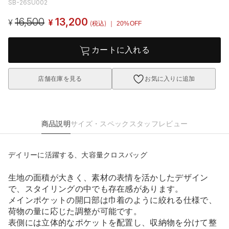
SB-26SU002
16,500
13,200
¥
¥
(税込)
｜ 20%OFF
カートに入れる
店舗在庫を見る
お気に入りに追加
商品説明
サイズ・スペック
スタッフレビュー
デイリーに活躍する、大容量クロスバッグ
生地の面積が大きく、素材の表情を活かしたデザイン
で、スタイリングの中でも存在感があります。
メインポケットの開口部は巾着のように絞れる仕様で、
荷物の量に応じた調整が可能です。
表側には立体的なポケットを配置し、収納物を分けて整