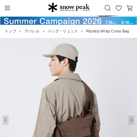
お
カ
Snow Peak
気
ー
に
ト
トップ
＞
アパレル
＞
バッグ・リュック
＞
Ripstop Wrap Cross Bag
入
り