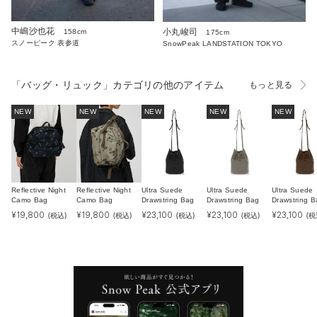
中嶋沙也花
小丸峻司
158cm
175cm
スノーピーク 表参道
SnowPeak LANDSTATION TOKYO
「バッグ・リュック」カテゴリの他のアイテム
もっと見る
NEW
NEW
NEW
NEW
NEW
Reflective Night
Reflective Night
Ultra Suede
Ultra Suede
Ultra Suede
Camo Bag
Camo Bag
Drawstring Bag
Drawstring Bag
Drawstring B
¥
19,800
¥
19,800
¥
23,100
¥
23,100
¥
23,100
(税込)
(税込)
(税込)
(税込)
(税