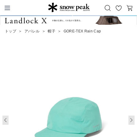
お
カ
Snow Peak
気
ー
に
ト
トップ
＞
アパレル
＞
帽子
＞
GORE-TEX Rain Cap
入
り