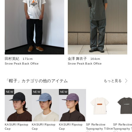
田村英紀
金澤 舞衣子
171cm
164cm
Snow Peak Back Office
Snow Peak Back Office
「帽子」カテゴリの他のアイテム
もっと見る
NEW
NEW
NEW
KASURI Ripstop
KASURI Ripstop
KASURI Ripstop
SP Reflective
SP Reflectiv
Cap
Cap
Cap
Typography T-Shirt
Typography T