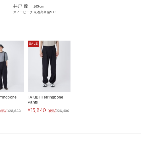
井戸 優
165cm
スノーピーク 京都高島屋S.C.
SALE
rringbone
TAKIBI Herringbone
Pants
¥
15,840
(税込)
¥
28,600
(税込)
¥
26,400