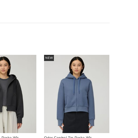
NEW
p Parka W's
Odor Control Zip Parka W's