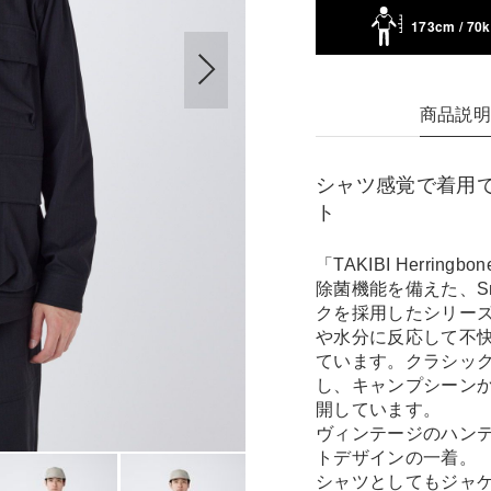
173cm / 70
商品説
シャツ感覚で着用
ト
「TAKIBI Herr
除菌機能を備えた、S
クを採用したシリー
や水分に反応して不
ています。クラシッ
し、キャンプシーン
開しています。
ヴィンテージのハン
トデザインの一着。
シャツとしてもジャ