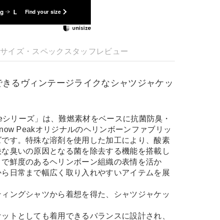
kg
L
Find your size
明
サイズ・スペック
スタッフレビュー
できるヴィンテージライクなシャツジャケッ
ingboneシリーズ」は、難燃素材をベースに抗菌防臭・
now Peakオリジナルのヘリンボーンファブリッ
ズです。特殊な溶剤を使用した加工により、酸素
快な臭いの原因となる菌を除去する機能を搭載し
クで鮮度のあるヘリンボーン組織の表情を活か
から日常まで幅広く取り入れやすいアイテムを展
ティングシャツから着想を得た、シャツジャケッ
ケットとしても着用できるバランスに設計され、