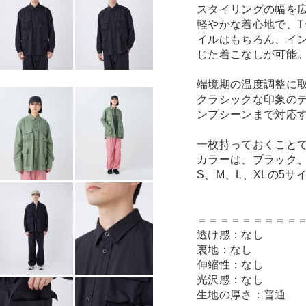
スタイリングの幅を
軽やかな着心地で、
イルはもちろん、イ
じた着こなしが可能
端境期の温度調整に
クラシックな印象の
ンプシーンまで対応
一枚持っておくこと
カラーは、ブラック、
S、M、L、XLの5サ
＝＝＝＝＝＝＝＝＝
透け感：なし
裏地：なし
伸縮性：なし
光沢感：なし
生地の厚さ：普通