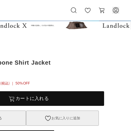
お
カ
気
ー
に
ト
入
り
bone Shirt Jacket
(税込)
｜ 50%OFF
カートに入れる
る
お気に入りに追加