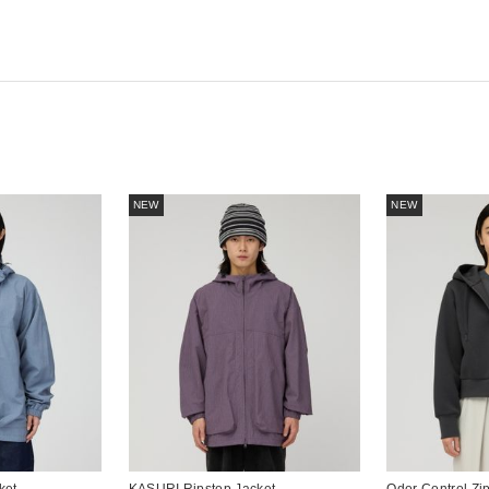
NEW
NEW
ket
KASURI Ripstop Jacket
Odor Control Zi