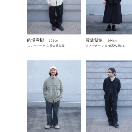
的場宥樹
渡邊紫穂
161cm
164cm
スノーピーク 久屋大通公園
スノーピーク 京都高島屋S.C.