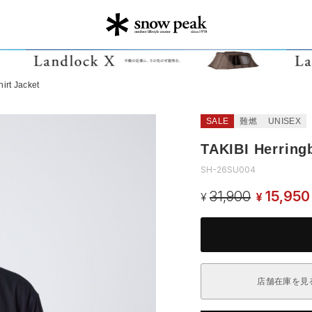
irt Jacket
SALE
難燃
UNISEX
TAKIBI Herring
SH-26SU004
31,900
15,950
¥
¥
店舗在庫を見