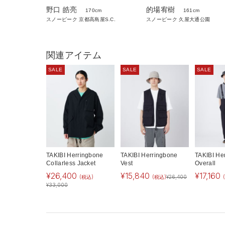
野口 皓亮
的場宥樹
170cm
161cm
スノーピーク 京都高島屋S.C.
スノーピーク 久屋大通公園
関連アイテム
SALE
SALE
SALE
TAKIBI Herringbone
TAKIBI Herringbone
TAKIBI He
Collarless Jacket
Vest
Overall
¥
26,400
¥
15,840
¥
17,160
(税込)
(税込)
¥
26,400
¥
33,000