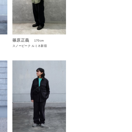
篠原正義
170cm
スノーピーク ルミネ新宿