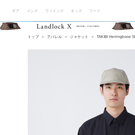
ギア
メンズ
ウィメンズ
キッズ
フード
トップ
＞
アパレル
＞
ジャケット
＞
TAKIBI Herringbone Sh