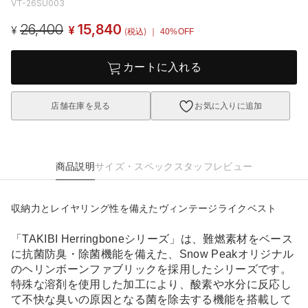
VT-26SU003
26,400
15,840
¥
¥
(税込)
｜ 40%OFF
カートに入れる
店舗在庫を見る
お気に入りに追加
商品説明
サイズ・スペック
スタッフレビュー
収納力とレイヤリング性を備えたヴィンテージライクベスト
「TAKIBI Herringboneシリーズ」は、難燃素材をベース
に抗菌防臭・除菌機能を備えた、Snow Peakオリジナル
のヘリンボーンファブリックを採用したシリーズです。
特殊な溶剤を使用した加工により、酸素や水分に反応し
て不快な臭いの原因となる菌を除去する機能を搭載して