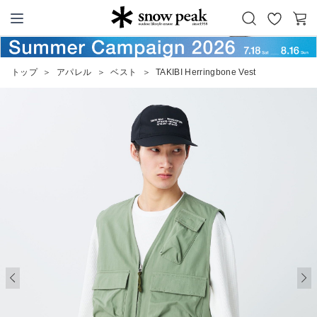
お
カ
Snow Peak
気
ー
に
ト
トップ
＞
アパレル
＞
ベスト
＞
TAKIBI Herringbone Vest
入
り