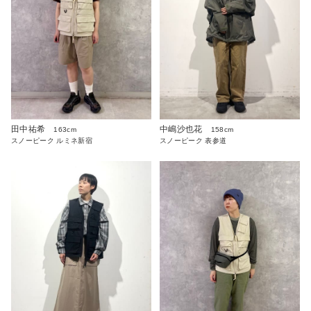
田中祐希
中嶋沙也花
163cm
158cm
スノーピーク ルミネ新宿
スノーピーク 表参道