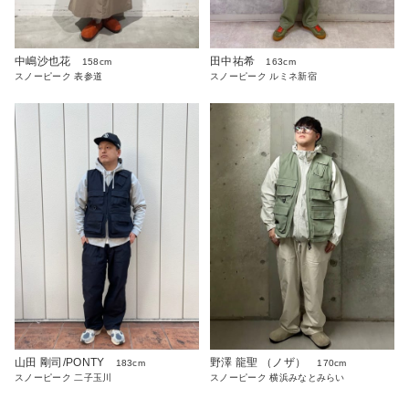
中嶋沙也花
田中祐希
158cm
163cm
スノーピーク 表参道
スノーピーク ルミネ新宿
山田 剛司/PONTY
野澤 龍聖 （ノザ）
183cm
170cm
スノーピーク 二子玉川
スノーピーク 横浜みなとみらい