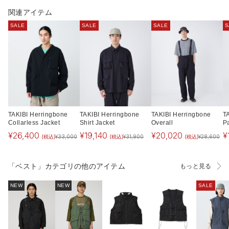
関連アイテム
SALE
SALE
SALE
S
TAKIBI Herringbone
TAKIBI Herringbone
TAKIBI Herringbone
T
Collarless Jacket
Shirt Jacket
Overall
P
¥
26,400
¥
19,140
¥
20,020
¥
(税込)
(税込)
(税込)
¥
33,000
¥
31,900
¥
28,600
「ベスト」カテゴリの他のアイテム
もっと見る
NEW
NEW
SALE