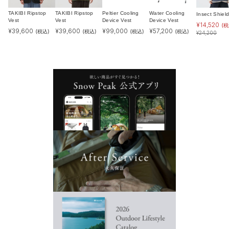
TAKIBI Ripstop
TAKIBI Ripstop
Peltier Cooling
Water Cooling
Insect Shiel
Vest
Vest
Device Vest
Device Vest
¥
14,520
(税
¥
39,600
¥
39,600
¥
99,000
¥
57,200
(税込)
(税込)
(税込)
(税込)
¥
24,200