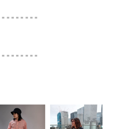
＝＝＝＝＝＝＝＝＝
＝＝＝＝＝＝＝＝＝