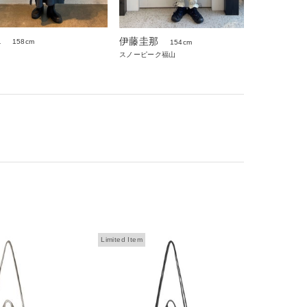
a
伊藤圭那
158cm
154cm
スノーピーク福山
Limited Item