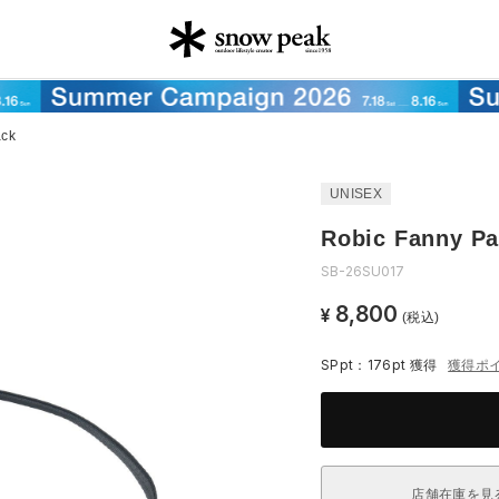
ack
UNISEX
Robic Fanny P
SB-26SU017
8,800
¥
(税込)
SPpt：176pt
獲得
獲得ポ
店舗在庫を見