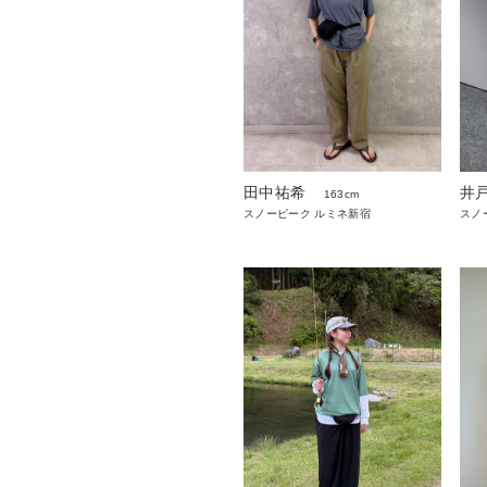
田中祐希
井戸
163cm
スノーピーク ルミネ新宿
スノ