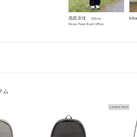
高田京佳
kik
163cm
Snow Peak Back Office
テム
Limited Item