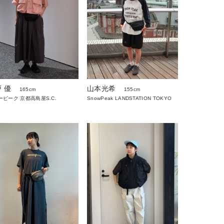
 優
山本光希
165cm
155cm
ーピーク 京都高島屋S.C.
SnowPeak LANDSTATION TOKYO