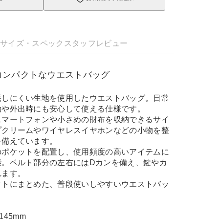
明
サイズ・スペック
スタッフレビュー
コンパクトなウエストバッグ
耗しにくい生地を使用したウエストバッグ。日常
動や外出時にも安心して使える仕様です。
スマートフォンや小さめの財布を収納できるサイ
プクリームやワイヤレスイヤホンなどの小物を整
を備えています。
のポケットを配置し、使用頻度の高いアイテムに
能。ベルト部分の左右にはDカンを備え、鍵やカ
れます。
クトにまとめた、普段使いしやすいウエストバッ
145mm