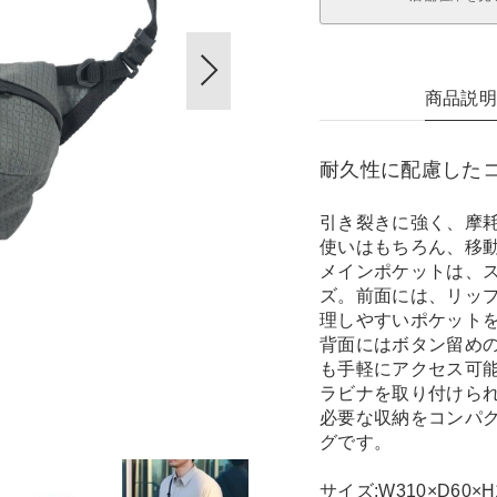
商品説
耐久性に配慮した
引き裂きに強く、摩
使いはもちろん、移
メインポケットは、
ズ。前面には、リッ
理しやすいポケット
背面にはボタン留め
も手軽にアクセス可
ラビナを取り付けら
必要な収納をコンパ
グです。
サイズ:W310×D60×H