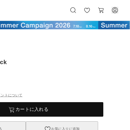
お
カ
気
ー
に
ト
入
り
ack
イントについて
カートに入れる
る
お気に入りに追加