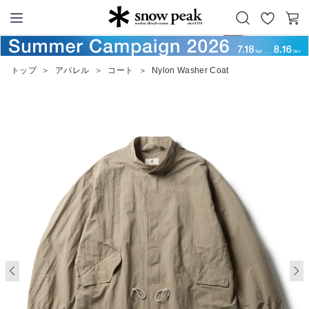
お
カ
Snow Peak
気
ー
に
ト
トップ
＞
アパレル
＞
コート
＞
Nylon Washer Coat
入
り