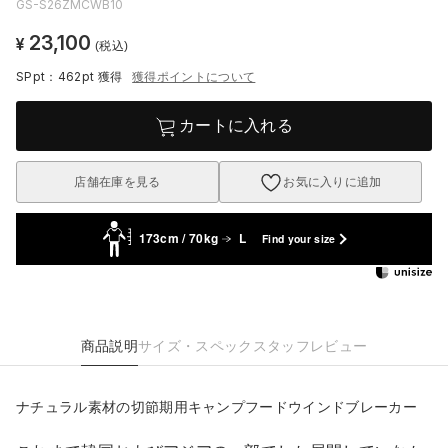
GS-S26ZMCWB10
23,100
¥
(税込)
SPpt：462pt
獲得
獲得ポイントについて
カートに入れる
店舗在庫を見る
お気に入りに追加
173cm / 70kg
L
Find your size
商品説明
サイズ・スペック
スタッフレビュー
ナチュラル素材の切節期用キャンプフードウインドブレーカー