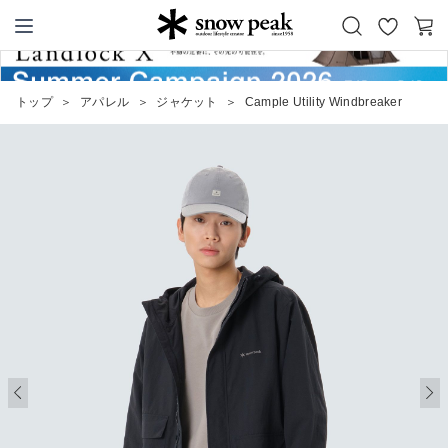
お
カ
Snow Peak
気
ー
に
ト
トップ
＞
アパレル
＞
ジャケット
＞
Cample Utility Windbreaker
入
り