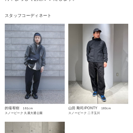
スタッフコーディネート
的場宥樹
山田 剛司/PONTY
161cm
183cm
スノーピーク 久屋大通公園
スノーピーク 二子玉川