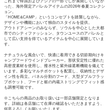
これまで韓国およびアジアの一部でしか展開していなか
った、海外限定アパレルアイテムの2026年春夏コレクシ
ョン。
「HOME&CAMP」というコンセプトを踏襲しながら、
デザインや機能において独自のスタイルを提供。
アウトドアシーンのみならず、ソウルを中心とした大都
市でのシティファッション、タウンユースのアパレルと
して広い支持を得ているアイテムを中心に展開していま
す。
ナチュラルな風合いで、快適に着用できる切節期向けキ
ャンプフードウインドブレーカー。形状安定性に優れた
高密度素材を使用し、撥水性と紫外線遮断機能を備えて
います。多彩なマルチポケットを配置し、収納性とデザ
イン性を両立。パネル分割のフード、大型ダブルフラッ
プポケット、フードと裾の内蔵ストリングでフィット感
も調整可能です。
※こちらの商品のお取り扱いは一部店舗限定となりま
す。詳細は各店舗にて在庫の確認をいただきますよう、
何卒よろしくお願いいたします。