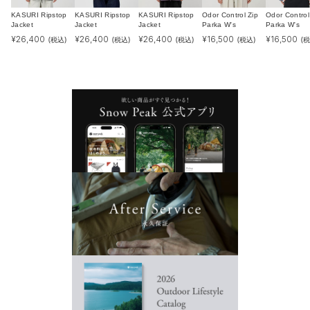
KASURI Ripstop
KASURI Ripstop
KASURI Ripstop
Odor Control Zip
Odor Control
Jacket
Jacket
Jacket
Parka W's
Parka W's
¥
26,400
¥
26,400
¥
26,400
¥
16,500
¥
16,500
(税込)
(税込)
(税込)
(税込)
(税