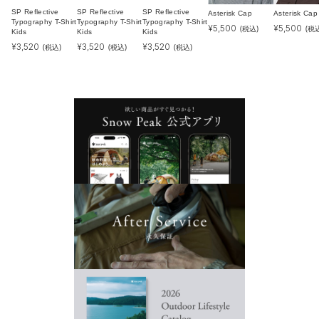
SP Reflective
SP Reflective
SP Reflective
Asterisk Cap
Asterisk Cap
Typography T-Shirt
Typography T-Shirt
Typography T-Shirt
¥
5,500
¥
5,500
(税込)
(税
Kids
Kids
Kids
¥
3,520
¥
3,520
¥
3,520
(税込)
(税込)
(税込)