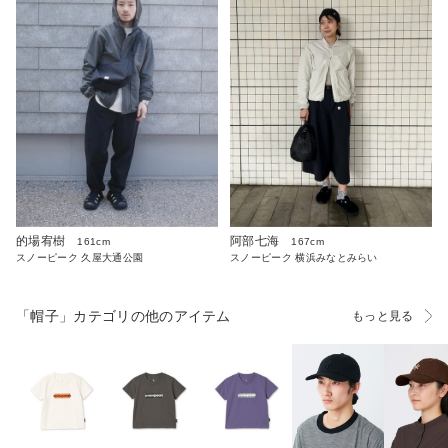
的場宥樹
阿部七海
161cm
167cm
スノーピーク 久屋大通公園
スノーピーク 横浜みなとみらい
「帽子」カテゴリの他のアイテム
もっと見る