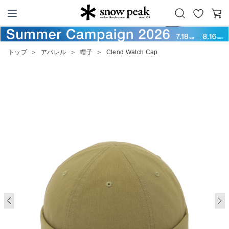
お
カ
Snow Peak
気
ー
に
ト
トップ
＞
アパレル
＞
帽子
＞
Clend Watch Cap
入
り