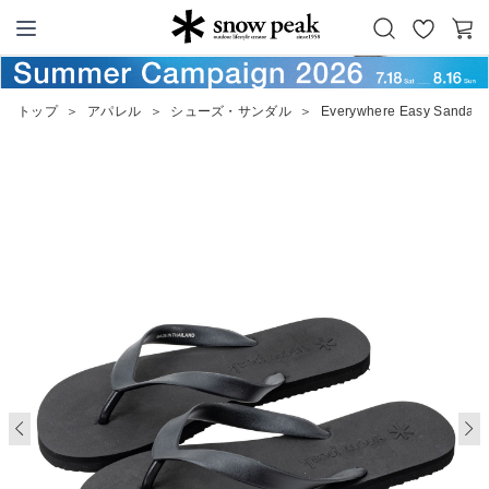
お
カ
Snow Peak
気
ー
に
ト
トップ
＞
アパレル
＞
シューズ・サンダル
＞
Everywhere Easy Sandals
入
り