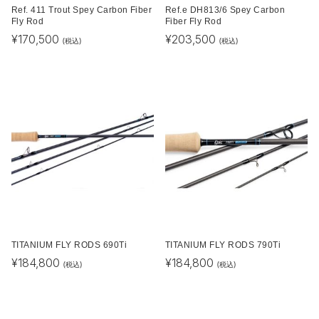
Ref. 411 Trout Spey Carbon Fiber
Ref.e DH813/6 Spey Carbon
Fly Rod
Fiber Fly Rod
¥
170,500
¥
203,500
(税込)
(税込)
TITANIUM FLY RODS 690Ti
TITANIUM FLY RODS 790Ti
¥
184,800
¥
184,800
(税込)
(税込)