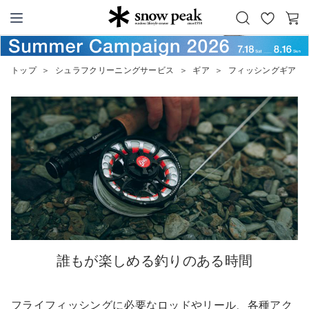
お
カ
Snow Peak
気
ー
に
ト
トップ
＞
シュラフクリーニングサービス
＞
ギア
＞
フィッシングギア
入
り
誰もが楽しめる釣りのある時間
フライフィッシングに必要なロッドやリール、各種アク