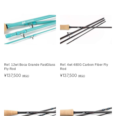
Ref. 12wt Boca Grande FastGlass
Ref. 4wt 480G Carbon Fiber Fly
Fly Rod
Rod
¥
137,500
¥
137,500
(税込)
(税込)