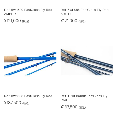
Ref. 5wt 580 FastGlass Fly Rod -
Ref. 6wt 686 FastGlass Fly Rod -
AMBER
ARCTIC
¥
121,000
¥
121,000
(税込)
(税込)
Ref. 8wt 888 FastGlass Fly Rod
Ref. 10wt Bandit FastGlass Fly
Rod
¥
137,500
(税込)
¥
137,500
(税込)