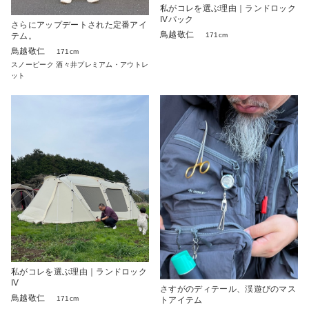
私がコレを選ぶ理由｜ランドロック
IVパック
さらにアップデートされた定番アイ
鳥越敬仁
171cm
テム。
鳥越敬仁
171cm
スノーピーク 酒々井プレミアム・アウトレ
ット
私がコレを選ぶ理由｜ランドロック
IV
さすがのディテール、渓遊びのマス
鳥越敬仁
171cm
トアイテム