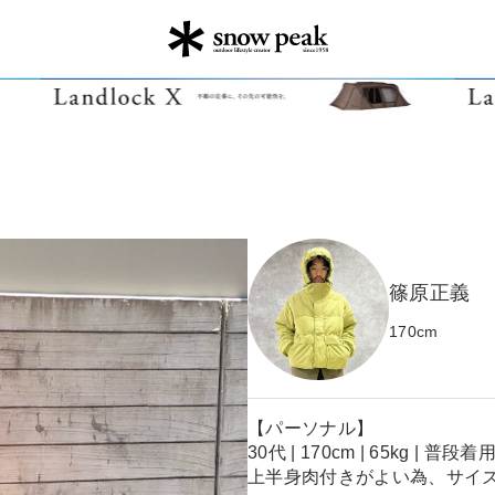
篠原正義
170
cm
【パーソナル】
30代 | 170cm | 65kg | 普
上半身肉付きがよい為、サイズ