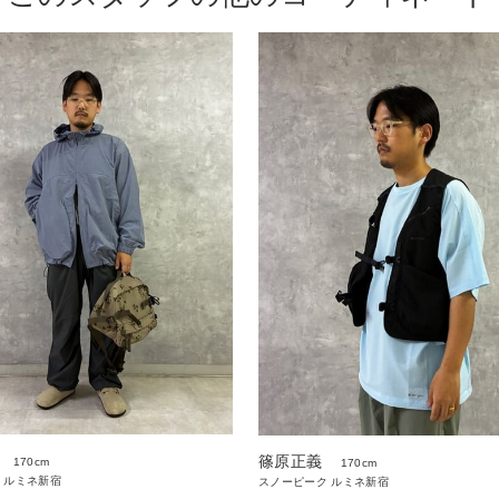
篠原正義
170cm
170cm
 ルミネ新宿
スノーピーク ルミネ新宿