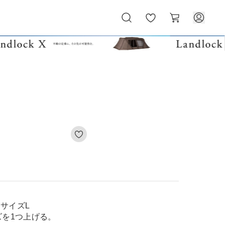
お
カ
気
ー
に
ト
入
り
段着用サイズL
を1つ上げる。