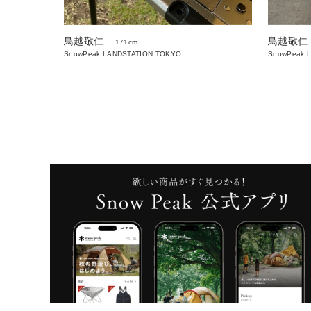
鳥越敬仁
鳥越敬仁
171cm
SnowPeak LANDSTATION TOKYO
SnowPeak 