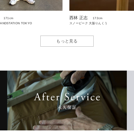
西林 正志
171cm
172cm
LANDSTATION TOKYO
スノーピーク 大阪りんくう
もっと見る