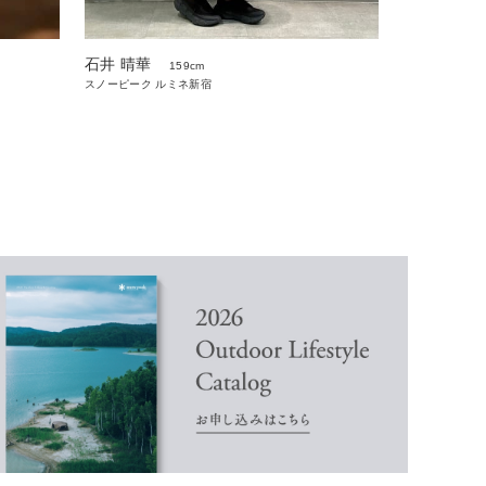
石井 晴華
159cm
スノーピーク ルミネ新宿