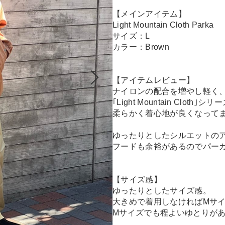
【メインアイテム】
Light Mountain Cloth Parka
サイズ：L
カラー：Brown
【アイテムレビュー】
ナイロンの配合を増やし軽く
｢Light Mountain Cloth｣シリ
柔らかく着心地が良くなって
ゆったりとしたシルエットの
フードも余裕があるのでパー
【サイズ感】
ゆったりとしたサイズ感。
大きめで着用しなければMサ
Mサイズでも程よいゆとりが