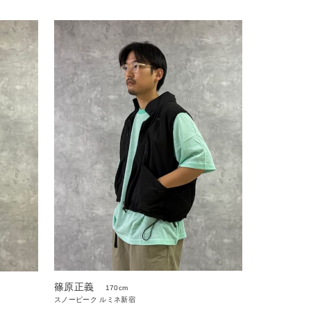
篠原正義
170cm
スノーピーク ルミネ新宿