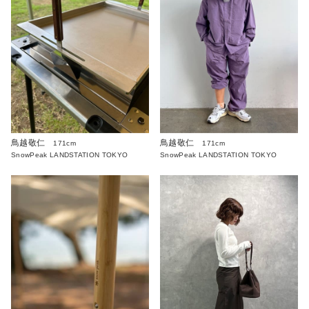
鳥越敬仁
鳥越敬仁
171cm
171cm
SnowPeak LANDSTATION TOKYO
SnowPeak LANDSTATION TOKYO