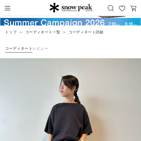
お
カ
Snow Peak
気
ー
に
ト
トップ
＞
コーディネート一覧
＞
コーディネート詳細
入
り
コーディネート
レビュー