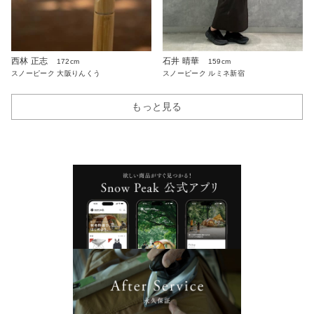
西林 正志
石井 晴華
172cm
159cm
スノーピーク 大阪りんくう
スノーピーク ルミネ新宿
もっと見る