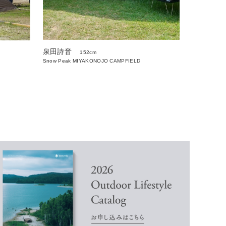
泉田詩音
152cm
Snow Peak MIYAKONOJO CAMPFIELD