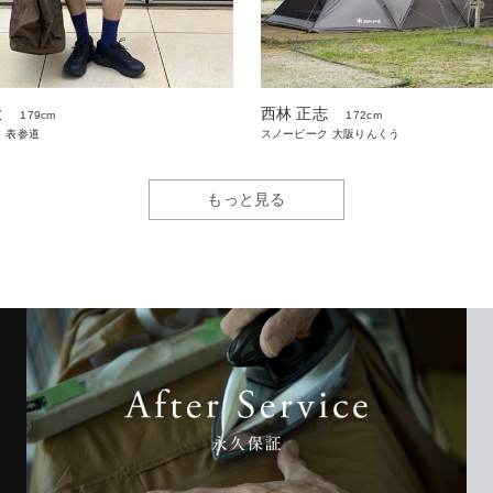
大
西林 正志
179cm
172cm
 表参道
スノーピーク 大阪りんくう
もっと見る