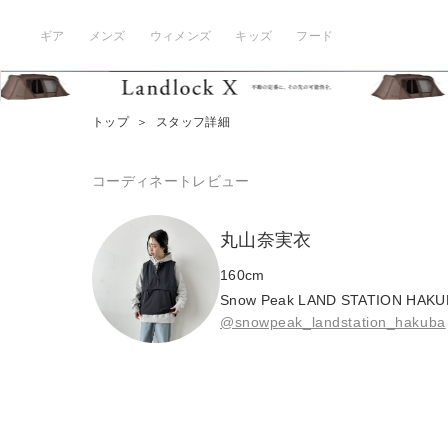
ギア
メンズ
ウィメンズ
キッズ
フード
トップ
＞
スタッフ詳細
コーディネート
レビュー
丸山奈実衣
160
cm
Snow Peak LAND STATION HAKU
@snowpeak_landstation_hakuba