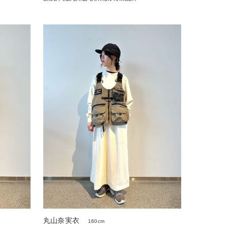
丸山奈実衣
160cm