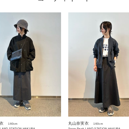
衣
丸山奈実衣
160cm
160cm
 LAND STATION HAKUBA
Snow Peak LAND STATION HAKUBA