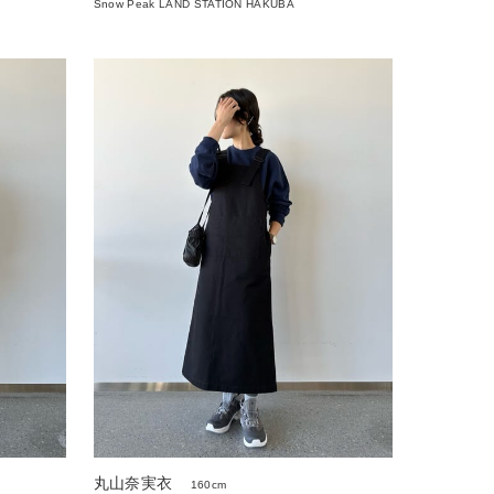
Snow Peak LAND STATION HAKUBA
丸山奈実衣
160cm