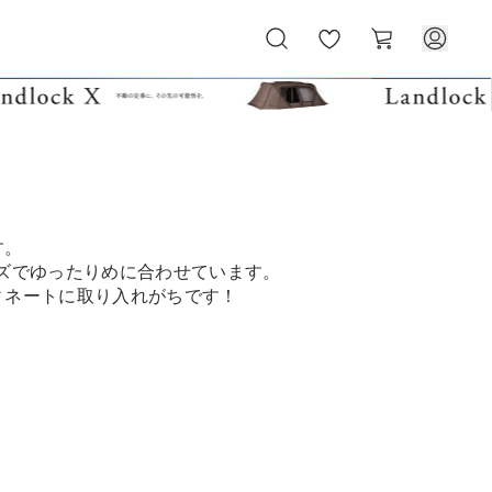
お
カ
気
ー
に
ト
入
り
す。
ズでゆったりめに合わせています。
ィネートに取り入れがちです！