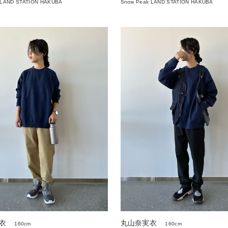
 LAND STATION HAKUBA
Snow Peak LAND STATION HAKUBA
衣
丸山奈実衣
160cm
160cm