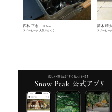
西林 正志
菱木 晴
172cm
スノーピーク 大阪りんくう
スノーピーク