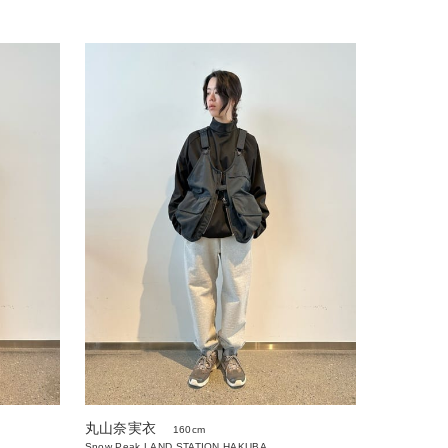
丸山奈実衣
160cm
Snow Peak LAND STATION HAKUBA