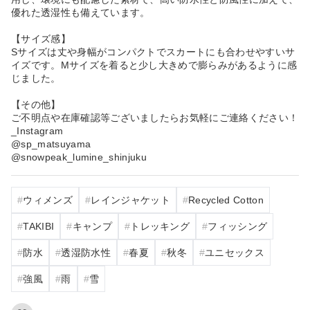
優れた透湿性も備えています。
【サイズ感】
Sサイズは丈や身幅がコンパクトでスカートにも合わせやすいサ
イズです。Mサイズを着ると少し大きめで膨らみがあるように感
じました。
【その他】
ご不明点や在庫確認等ございましたらお気軽にご連絡ください！
_Instagram
@sp_matsuyama
@snowpeak_lumine_shinjuku
ウィメンズ
レインジャケット
Recycled Cotton
TAKIBI
キャンプ
トレッキング
フィッシング
防水
透湿防水性
春夏
秋冬
ユニセックス
強風
雨
雪