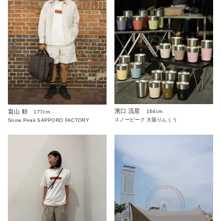
濱口 流星
畠山 頼
164cm
177cm
スノーピーク 大阪りんくう
Snow Peak SAPPORO FACTORY