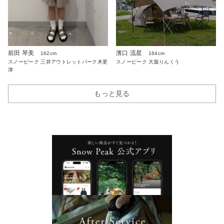
前田 琴美
濱口 流星
162cm
164cm
スノーピーク 三井アウトレットパーク木更
スノーピーク 大阪りんくう
津
もっと見る