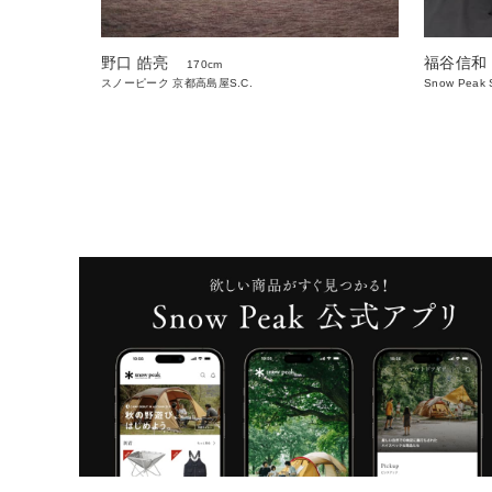
野口 皓亮
福谷信和
170cm
スノーピーク 京都高島屋S.C.
Snow Peak