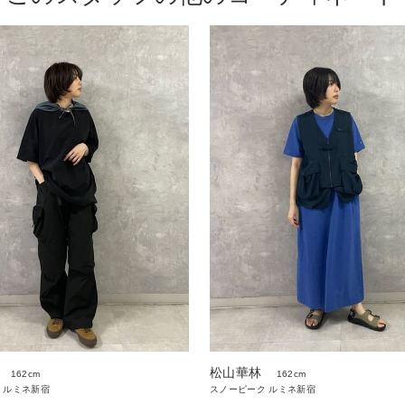
松山華林
162cm
162cm
 ルミネ新宿
スノーピーク ルミネ新宿