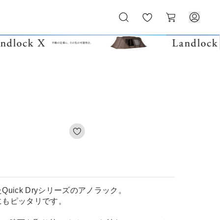
お
カ
気
ー
に
ト
入
り
uick Dryシリーズのアノラック。
にもピッタリです。