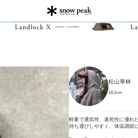
松山華林
162
cm
軽量で通気性、速乾性に優れたQ
持ち運びしやすく、体温調節