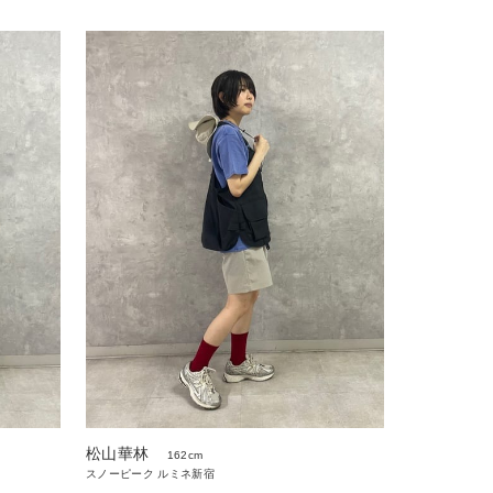
松山華林
162cm
スノーピーク ルミネ新宿