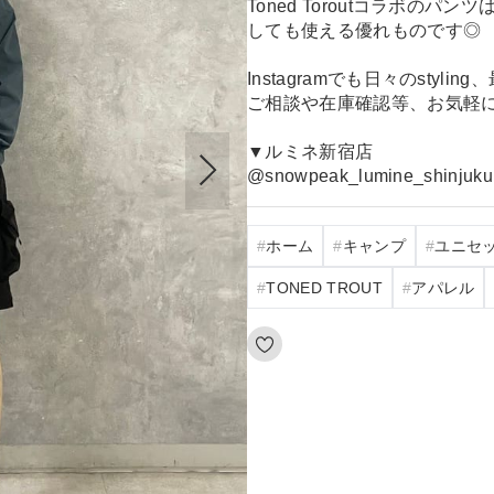
Toned Toroutコラボの
しても使える優れものです◎
Instagramでも日々のstyl
ご相談や在庫確認等、お気軽
▼ルミネ新宿店
@snowpeak_lumine_shinjuku
ホーム
キャンプ
ユニセ
TONED TROUT
アパレル