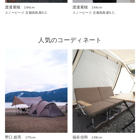
渡邊紫穂
渡邊紫穂
164cm
164cm
スノーピーク 京都高島屋S.C.
スノーピーク 京都高島屋S.C.
人気のコーディネート
野口 皓亮
福谷信和
170cm
169cm