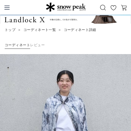
お
カ
Snow Peak
気
ー
に
ト
トップ
＞
コーディネート一覧
＞
コーディネート詳細
入
り
コーディネート
レビュー