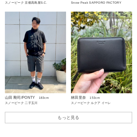
スノーピーク 京都高島屋S.C.
Snow Peak SAPPORO FACTORY
山田 剛司/PONTY
林田里奈
183cm
153cm
スノーピーク 二子玉川
スノーピーク ルクア イーレ
もっと見る