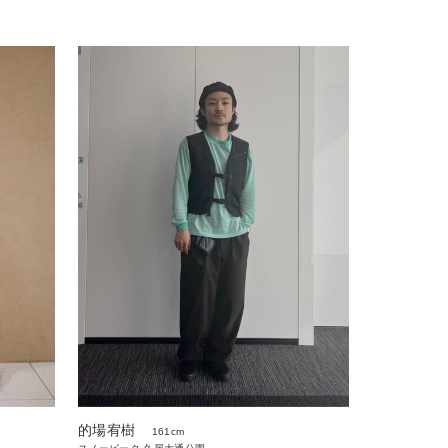
的場宥樹
161cm