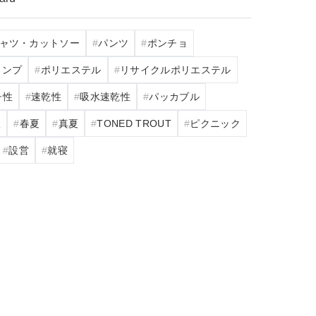
シャツ・カットソー
パンツ
ポンチョ
ャンプ
ポリエステル
リサイクルポリエステル
チ性
速乾性
吸水速乾性
パッカブル
秋
春夏
真夏
TONED TROUT
ピクニック
設営
就寝