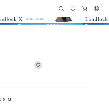
お
カ
気
ー
に
ト
入
り
S, M