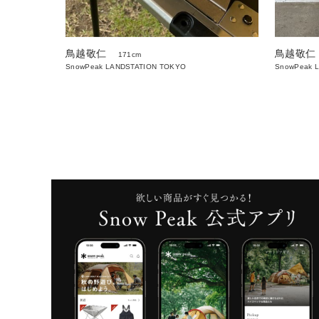
鳥越敬仁
鳥越敬仁
171cm
SnowPeak LANDSTATION TOKYO
SnowPeak 