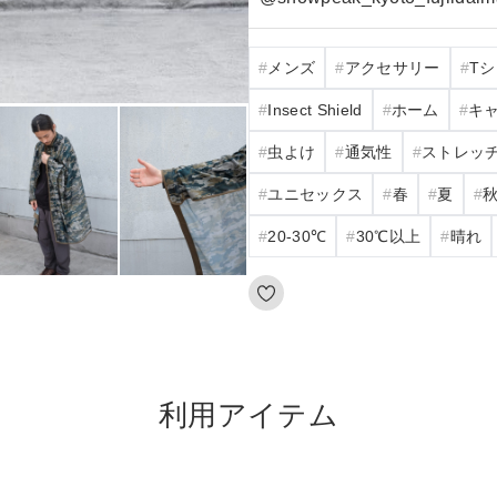
メンズ
アクセサリー
T
Insect Shield
ホーム
キ
虫よけ
通気性
ストレッ
ユニセックス
春
夏
20‐30℃
30℃以上
晴れ
利用アイテム