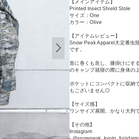
【メインアイテム】
Printed Insect Shield Stole
サイズ：One
カラー：Olive
【アイテムレビュー】
Snow Peak Apparel大定
です。
首に巻くも良し、膝掛けにす
のキャンプ就寝の際に身体の
ポケットにコンパクトに収納
もございません◎
【サイズ感】
ワンサイズ展開。かなり大判
【その他】
Instagram
- @snowpeak_kyoto_fujiidaim