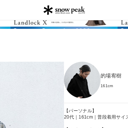
的場宥樹
161
cm
【パーソナル】
20代｜161cm｜普段着用サイズ 