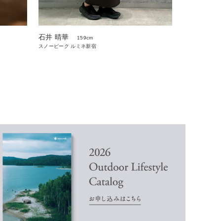
石井 晴華
159cm
スノーピーク ルミネ新宿