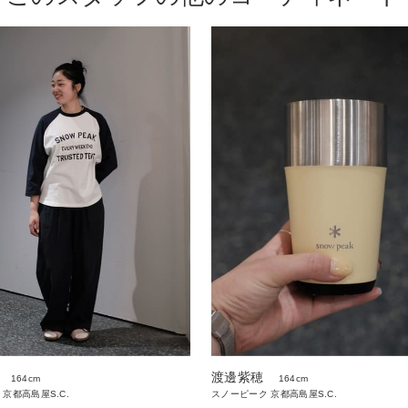
渡邊紫穂
164cm
164cm
京都高島屋S.C.
スノーピーク 京都高島屋S.C.