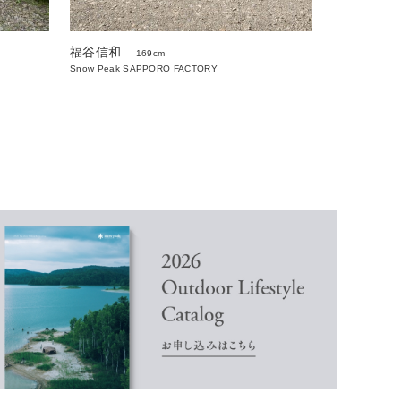
福谷信和
169cm
Snow Peak SAPPORO FACTORY