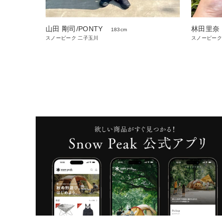
山田 剛司/PONTY
林田里奈
183cm
スノーピーク 二子玉川
スノーピーク