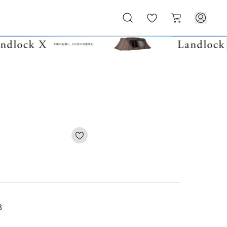
お
カ
気
ー
に
ト
入
り
3