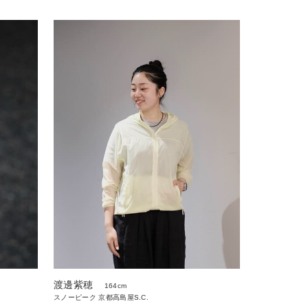
渡邊紫穂
164cm
スノーピーク 京都高島屋S.C.