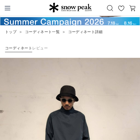
お
カ
Snow Peak
気
ー
に
ト
トップ
＞
コーディネート一覧
＞
コーディネート詳細
入
り
コーディネート
レビュー