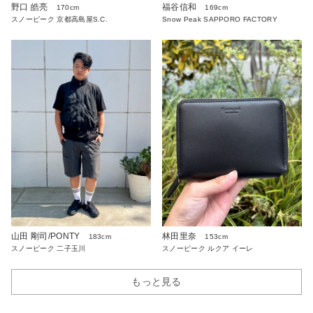
野口 皓亮
福谷信和
170cm
169cm
スノーピーク 京都高島屋S.C.
Snow Peak SAPPORO FACTORY
山田 剛司/PONTY
林田里奈
183cm
153cm
スノーピーク 二子玉川
スノーピーク ルクア イーレ
もっと見る