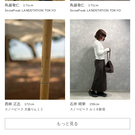
鳥越敬仁
鳥越敬仁
171cm
171cm
SnowPeak LANDSTATION TOKYO
SnowPeak LANDSTATION TOKYO
西林 正志
石井 晴華
172cm
159cm
スノーピーク 大阪りんくう
スノーピーク ルミネ新宿
もっと見る