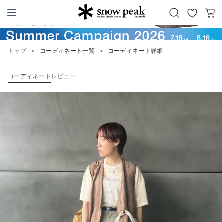
お
カ
Snow Peak
気
ー
に
ト
トップ
＞
コーディネート一覧
＞
コーディネート詳細
入
り
コーディネート
レビュー