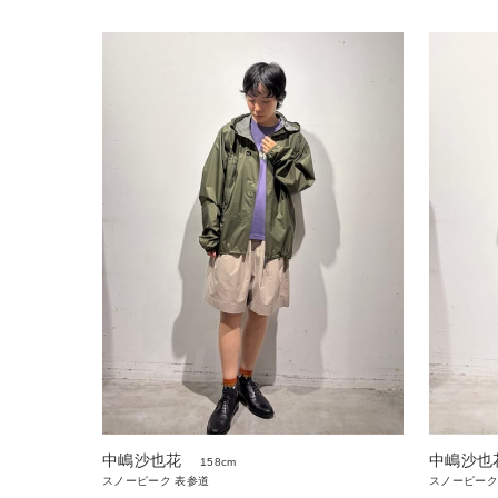
中嶋沙也花
中嶋沙也
158cm
スノーピーク 表参道
スノーピーク