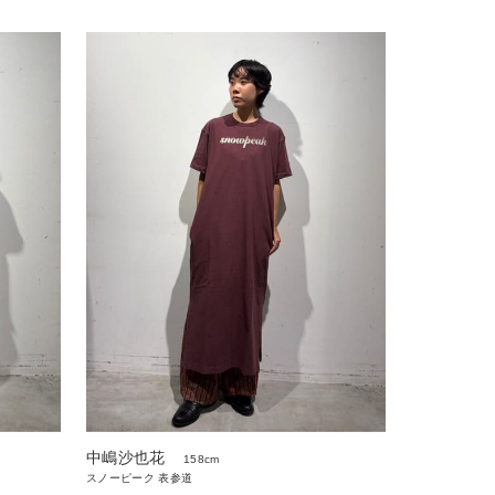
中嶋沙也花
158cm
スノーピーク 表参道