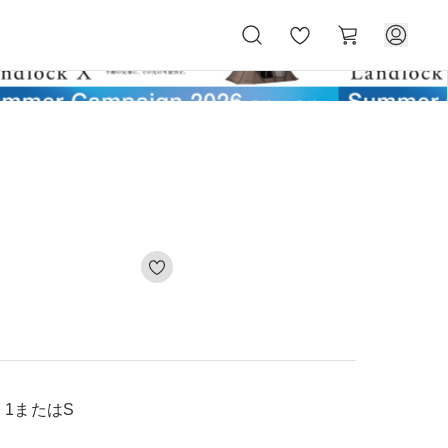
お
カ
気
ー
に
ト
入
り
ズ 1またはS