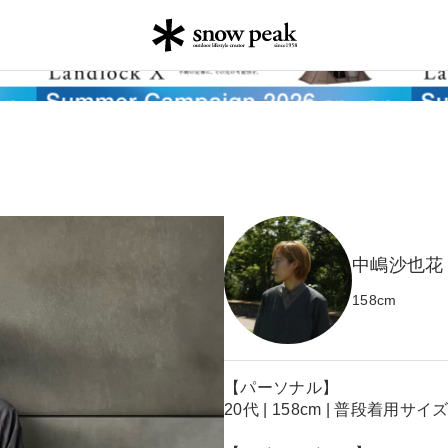
中嶋沙也花
158
cm
【パーソナル】
20代 | 158cm | 普段着用サイ