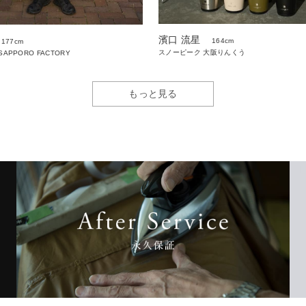
濱口 流星
164cm
177cm
スノーピーク 大阪りんくう
 SAPPORO FACTORY
もっと見る