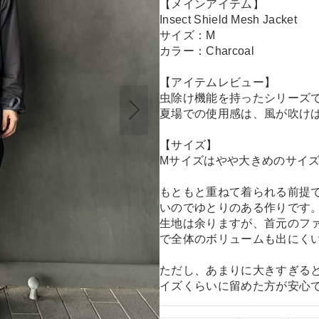
【メインアイテム】
Insect Shield Mesh Jacket
サイズ：M
カラー：Charcoal
【アイテムレビュー】
虫除け機能を持ったシリーズ
夏場での使用感は、風が吹け
【サイズ】
Mサイズはやや大きめのサイ
もともと重ねて着られる前提
いのでゆとりのある作りです
生地は余りますが、首元のフ
で全体のボリュームも出にく
ただし、あまりに大きすぎる
イズくらいに留めた方が安心