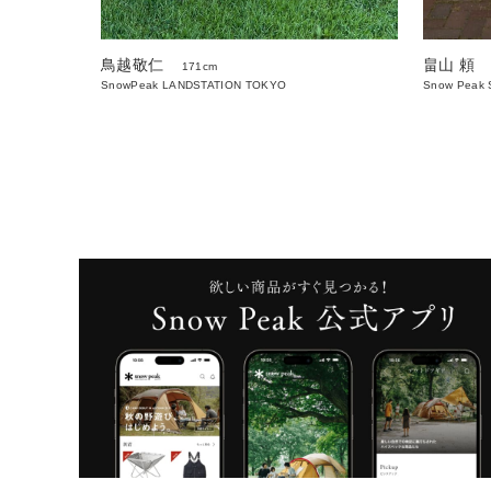
鳥越敬仁
畠山 頼
171cm
SnowPeak LANDSTATION TOKYO
Snow Peak