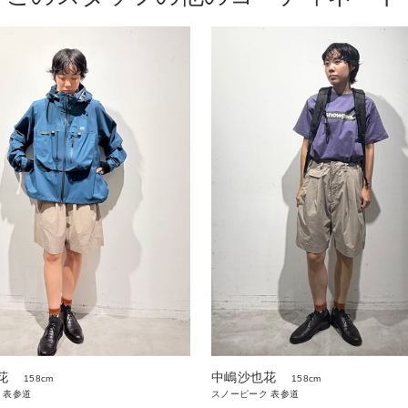
花
中嶋沙也花
158cm
158cm
 表参道
スノーピーク 表参道