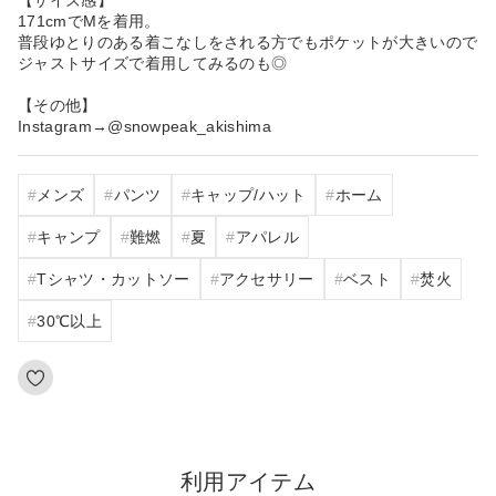
171cmでMを着用。
普段ゆとりのある着こなしをされる方でもポケットが大きいので
ジャストサイズで着用してみるのも◎
【その他】
Instagram→@snowpeak_akishima
メンズ
パンツ
キャップ/ハット
ホーム
キャンプ
難燃
夏
アパレル
Tシャツ・カットソー
アクセサリー
ベスト
焚火
30℃以上
利用アイテム