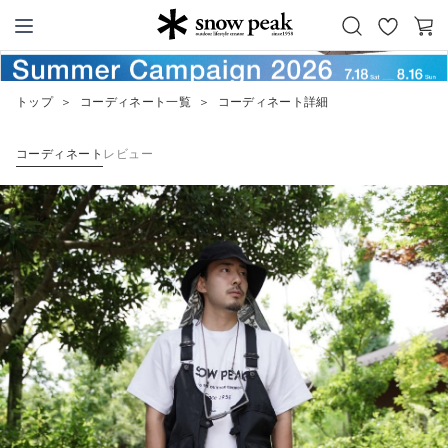
お
カ
Snow Peak
気
ー
に
ト
トップ
＞
コーディネート一覧
＞
コーディネート詳細
入
り
コーディネート
レビュー