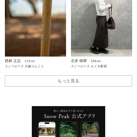
西林 正志
石井 晴華
172cm
159cm
スノーピーク 大阪りんくう
スノーピーク ルミネ新宿
もっと見る