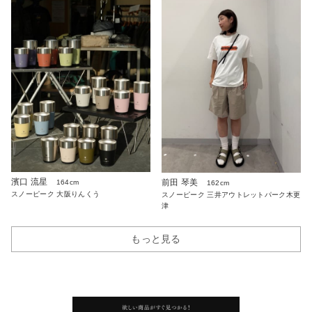
濱口 流星
前田 琴美
164cm
162cm
スノーピーク 大阪りんくう
スノーピーク 三井アウトレットパーク木更
津
もっと見る