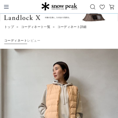
お
カ
Snow Peak
気
ー
に
ト
トップ
＞
コーディネート一覧
＞
コーディネート詳細
入
り
コーディネート
レビュー