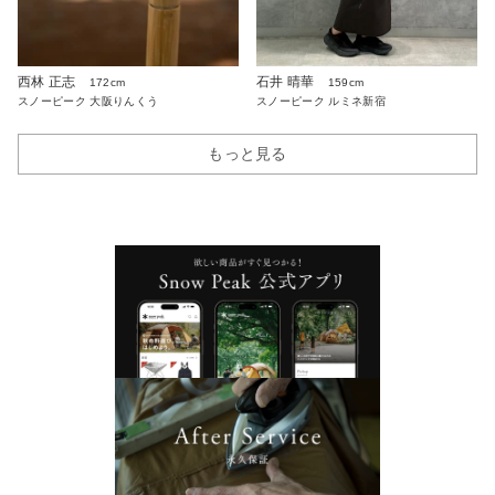
西林 正志
石井 晴華
172cm
159cm
スノーピーク 大阪りんくう
スノーピーク ルミネ新宿
もっと見る