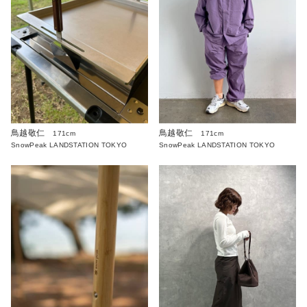
鳥越敬仁
鳥越敬仁
171cm
171cm
SnowPeak LANDSTATION TOKYO
SnowPeak LANDSTATION TOKYO