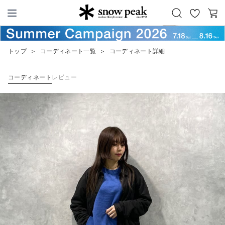
お
カ
Snow Peak
気
ー
に
ト
トップ
＞
コーディネート一覧
＞
コーディネート詳細
入
り
コーディネート
レビュー