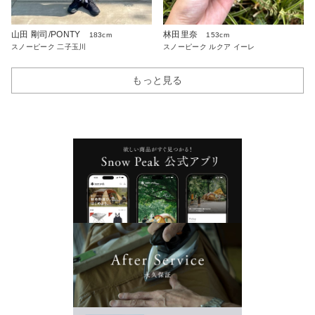
山田 剛司/PONTY
林田里奈
183cm
153cm
スノーピーク 二子玉川
スノーピーク ルクア イーレ
もっと見る