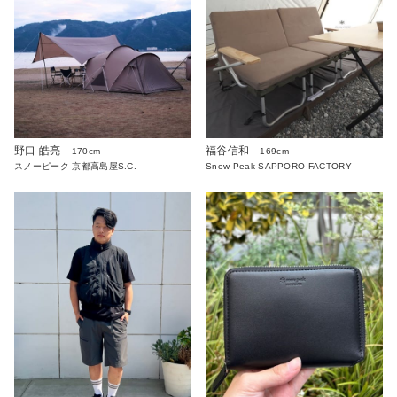
野口 皓亮
福谷信和
170cm
169cm
スノーピーク 京都高島屋S.C.
Snow Peak SAPPORO FACTORY