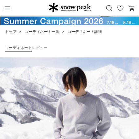
お
カ
Snow Peak
気
ー
に
ト
トップ
＞
コーディネート一覧
＞
コーディネート詳細
入
り
コーディネート
レビュー