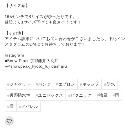
【サイズ感】
165センチでSサイズがぴったりです。
普段より1サイズ下げても良さそうです！
【その他】
アイテム詳細についてお問い合わせがございましたら、下記イン
スタグラムのDMにてお待ちしております！
Instagram
■Snow Peak 京都藤井大丸店
-@snowpeak_kyoto_fujiidaimaru
ジャケット
パンツ
エプロン
キャンプ
防水
透湿防水性
ユニセックス
ピクニック
強風
雨
雪
アパレル