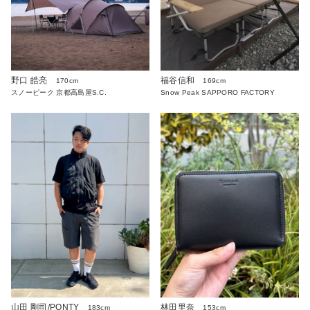
野口 皓亮
福谷信和
170cm
169cm
スノーピーク 京都高島屋S.C.
Snow Peak SAPPORO FACTORY
山田 剛司/PONTY
林田里奈
183cm
153cm