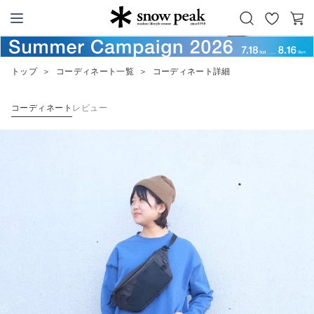
お
カ
Snow Peak
気
ー
に
ト
トップ
＞
コーディネート一覧
＞
コーディネート詳細
入
り
コーディネート
レビュー