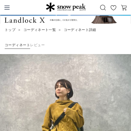
お
カ
Snow Peak
気
ー
に
ト
トップ
＞
コーディネート一覧
＞
コーディネート詳細
入
り
コーディネート
レビュー