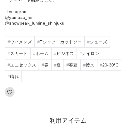
_Instagram
@yamasa_mi
@snowpeak_lumine_shinjuku
ウィメンズ
Tシャツ・カットソー
シューズ
スカート
ホーム
ビジネス
ナイロン
ユニセックス
春
夏
春夏
撥水
20‐30℃
晴れ
利用アイテム