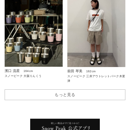
濱口 流星
前田 琴美
164cm
162cm
スノーピーク 大阪りんくう
スノーピーク 三井アウトレットパーク木更
津
もっと見る