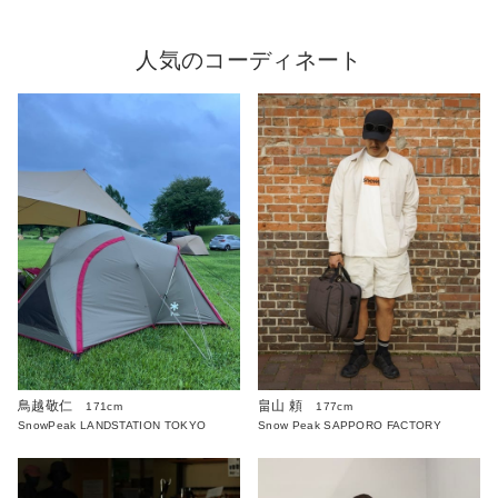
人気のコーディネート
鳥越敬仁
畠山 頼
171cm
177cm
SnowPeak LANDSTATION TOKYO
Snow Peak SAPPORO FACTORY