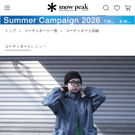
お
カ
Snow Peak
気
ー
に
ト
トップ
＞
コーディネート一覧
＞
コーディネート詳細
入
り
コーディネート
レビュー