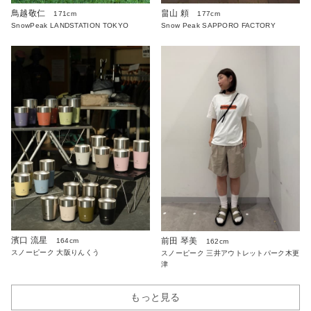
鳥越敬仁
畠山 頼
171cm
177cm
SnowPeak LANDSTATION TOKYO
Snow Peak SAPPORO FACTORY
濱口 流星
前田 琴美
164cm
162cm
スノーピーク 大阪りんくう
スノーピーク 三井アウトレットパーク木更
津
もっと見る