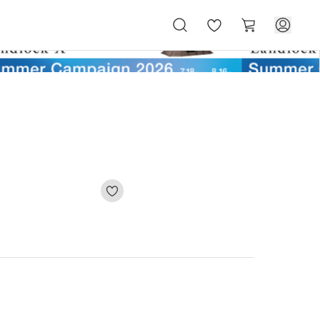
お
カ
気
ー
に
ト
入
り