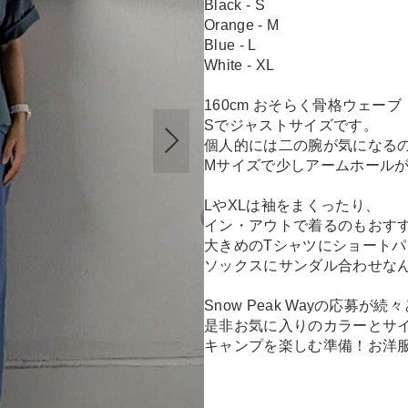
Black - S
Orange - M
Blue - L
White - XL
160cm おそらく骨格ウェーブ
Sでジャストサイズです。
個人的には二の腕が気になる
Mサイズで少しアームホール
LやXLは袖をまくったり、
イン・アウトで着るのもおす
大きめのTシャツにショートパ
ソックスにサンダル合わせな
Snow Peak Wayの応募
是非お気に入りのカラーとサ
キャンプを楽しむ準備！お洋