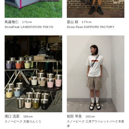
鳥越敬仁
畠山 頼
171cm
177cm
SnowPeak LANDSTATION TOKYO
Snow Peak SAPPORO FACTORY
濱口 流星
前田 琴美
164cm
162cm
スノーピーク 大阪りんくう
スノーピーク 三井アウトレットパーク木更
津