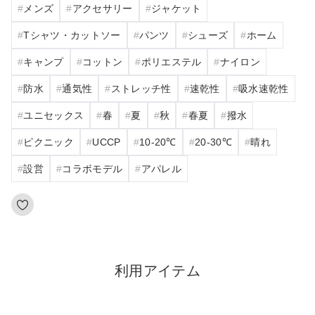
メンズ
アクセサリー
ジャケット
Tシャツ・カットソー
パンツ
シューズ
ホーム
キャンプ
コットン
ポリエステル
ナイロン
防水
通気性
ストレッチ性
速乾性
吸水速乾性
ユニセックス
春
夏
秋
春夏
撥水
ピクニック
UCCP
10‐20℃
20‐30℃
晴れ
設営
コラボモデル
アパレル
利用アイテム