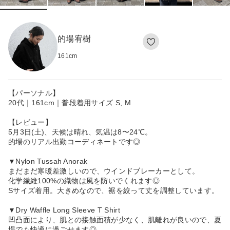
的場宥樹
161
cm
【パーソナル】
20代｜161cm｜普段着用サイズ S, M
【レビュー】
5月3日(土)、天候は晴れ、気温は8〜24℃。
的場のリアル出勤コーディネートです◎
▼Nylon Tussah Anorak
まだまだ寒暖差激しいので、ウインドブレーカーとして。
化学繊維100%の織物は風を防いでくれます◎
Sサイズ着用。大きめなので、裾を絞って丈を調整しています。
▼Dry Waffle Long Sleeve T Shirt
凹凸面により、肌との接触面積が少なく、肌離れが良いので、夏
場でも快適に過ごせます◎