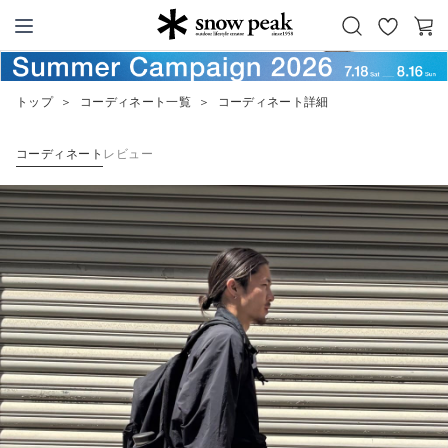
お
カ
Snow Peak
気
ー
に
ト
トップ
＞
コーディネート一覧
＞
コーディネート詳細
入
り
コーディネート
レビュー