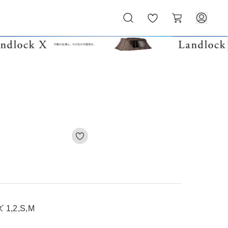
お
カ
気
ー
に
ト
入
り
,2,S,M