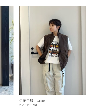
伊藤圭那
154cm
スノーピーク福山