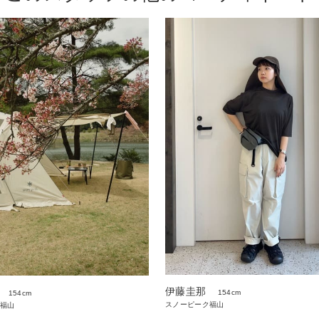
伊藤圭那
154cm
154cm
スノーピーク福山
福山