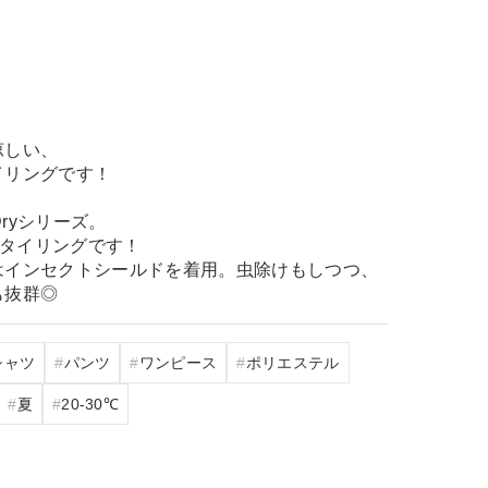
涼しい、
イリングです！
k Dryシリーズ。
スタイリングです！
はインセクトシールドを着用。虫除けもしつつ、
も抜群◎
シャツ
パンツ
ワンピース
ポリエステル
夏
20‐30℃