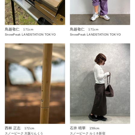
鳥越敬仁
鳥越敬仁
171cm
171cm
SnowPeak LANDSTATION TOKYO
SnowPeak LANDSTATION TOKYO
西林 正志
石井 晴華
172cm
159cm
スノーピーク 大阪りんくう
スノーピーク ルミネ新宿