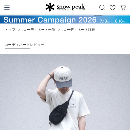
お
カ
Snow Peak
気
ー
に
ト
トップ
＞
コーディネート一覧
＞
コーディネート詳細
入
り
コーディネート
レビュー