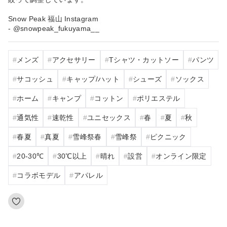
Snow Peak 福山 Instagram
- @snowpeak_fukuyama__
メンズ
アクセサリー
Tシャツ・カットソー
パンツ
サコッシュ
キャップ/ハット
シューズ
ソックス
ホーム
キャンプ
コットン
ポリエステル
通気性
速乾性
ユニセックス
春
夏
秋
春夏
真夏
雪峰祭春
雪峰祭
ピクニック
20‐30℃
30℃以上
晴れ
設営
オンライン限定
コラボモデル
アパレル