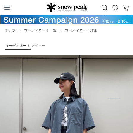
お
カ
Snow Peak
気
ー
に
ト
トップ
＞
コーディネート一覧
＞
コーディネート詳細
入
り
コーディネート
レビュー