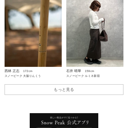
西林 正志
石井 晴華
172cm
159cm
スノーピーク 大阪りんくう
スノーピーク ルミネ新宿
もっと見る