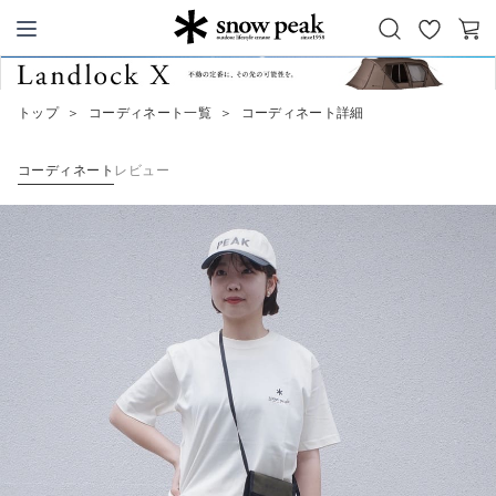
お
カ
Snow Peak
気
ー
に
ト
トップ
＞
コーディネート一覧
＞
コーディネート詳細
入
り
コーディネート
レビュー