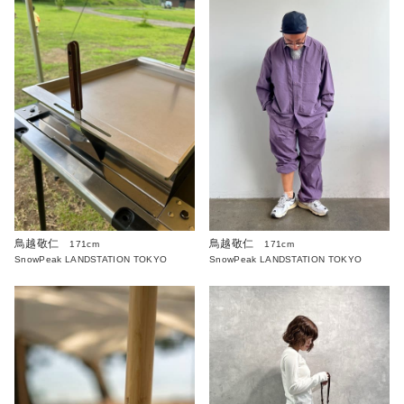
鳥越敬仁
鳥越敬仁
171cm
171cm
SnowPeak LANDSTATION TOKYO
SnowPeak LANDSTATION TOKYO