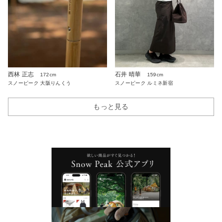
西林 正志
石井 晴華
172cm
159cm
スノーピーク 大阪りんくう
スノーピーク ルミネ新宿
もっと見る